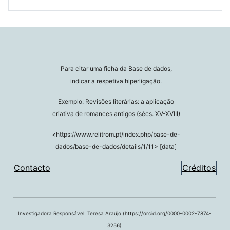
Para citar uma ficha da Base de dados,
indicar a respetiva hiperligação.
Exemplo: Revisões literárias: a aplicação
criativa de romances antigos (sécs. XV-XVIII)
<https://www.relitrom.pt/index.php/base-de-
dados/base-de-dados/details/1/11> [data]
Contacto
Créditos
Investigadora Responsável: Teresa Araújo (
https://orcid.org/0000-0002-7874-
3256
)