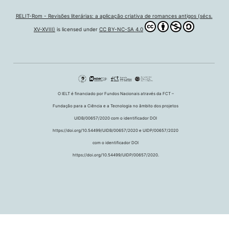
RELIT-Rom - Revisões literárias: a aplicação criativa de romances antigos (sécs.
XV-XVIII)
is licensed under
CC BY-NC-SA 4.0
O IELT é financiado por Fundos Nacionais através da FCT –
Fundação para a Ciência e a Tecnologia no âmbito dos projetos
UIDB/00657/2020 com o identificador DOI
https://doi.org/10.54499/UIDB/00657/2020 e UIDP/00657/2020
com o identificador DOI
https://doi.org/10.54499/UIDP/00657/2020.