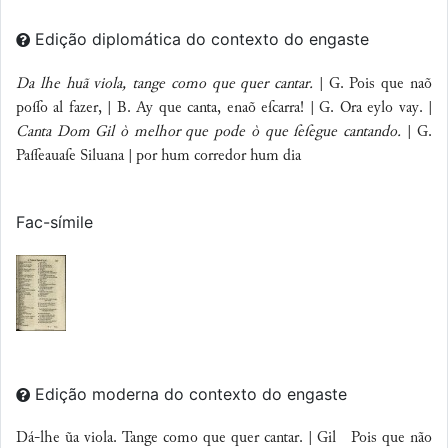
Edição diplomática do contexto do engaste
Da lhe huã viola, tange como que quer cantar.
| G. Pois que naõ
poo al fazer, | B. Ay que canta, enaõ eſcarra! | G. Ora eylo vay. |
Canta Dom Gil ò melhor que pode ò que ſeſegue cantando.
| G.
Paeauaſe Siluana | por hum corredor hum dia
Fac-símile
Edição moderna do contexto do engaste
Dá-lhe ũa viola. Tange como que quer cantar. | Gil Pois que não