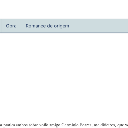
Obra
Romance de origem
 pratica ambos ſobre voo amigo Germinio Soares, me dieﬅes, que vos 