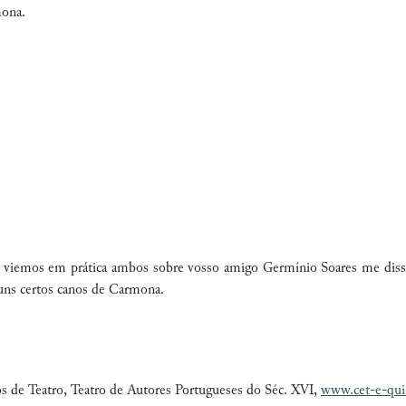
mona.
iemos em prática ambos sobre vosso amigo Germínio Soares me disseste
 uns certos canos de Carmona.
s de Teatro, Teatro de Autores Portugueses do Séc. XVI,
www.cet-e-qu