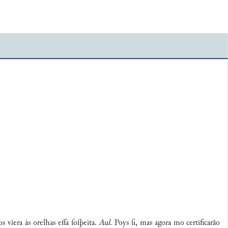
viera às orelhas ea ſoſpeita.
Aul
. Poys ſi, mas agora mo certificarão