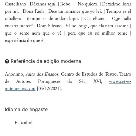
Castelhano Déxanos aquí. | Bobo No quiero. | Dexadme llorar
por mí. | Dona Paula Dice un romance que yo leí: | Tiempo es el
caballero | tiempo es de andar daquí. | Castelhano Qué halla
vuestra mercé? | Dom Silvano Vá-se longe, que ela nam assome |
que o sente nem que o vê | pera que eu só milhor tome |
experiência do que é.
Referência da edição moderna
Anónimo,
Auto dos Enanos
, Centro de Estudos de Teatro, Teatro
de Autores Portugueses do Séc. XVI,
www.cet-e-
quinhentos.com
[04/12/2021].
Idioma do engaste
Espanhol