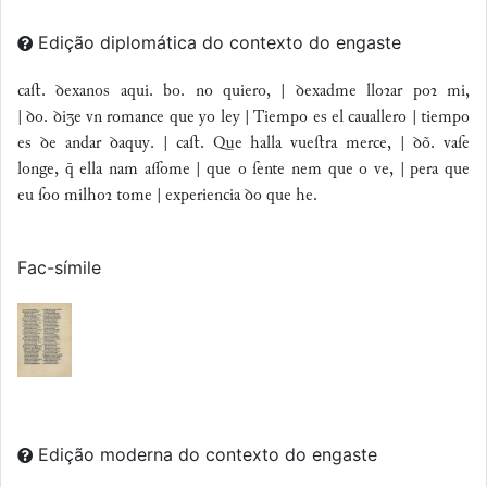
Edição diplomática do contexto do engaste
caﬅ. ꝺexanos aqui. bo. no quiero, | ꝺexadme lloꝛar poꝛ mi,
| ꝺo. ꝺiʒe vn romance que yo ley | Tiempo es el cauallero | tiempo
es ꝺe andar ꝺaquy. | caﬅ. Que halla vueﬅra merce, | ꝺõ. vaſe
longe,  ella nam aſſome | que o ſente nem que o ve, | pera que
eu ſoo milhoꝛ tome | experiencia ꝺo que he.
Fac-símile
Edição moderna do contexto do engaste