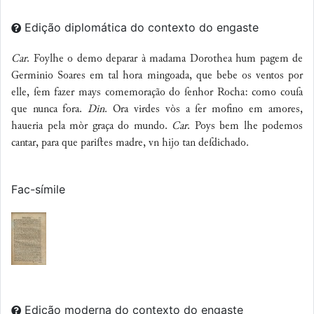
Edição diplomática do contexto do engaste
Car
. Foylhe o demo deparar à madama Dorothea hum pagem de
Germinio Soares em tal hora mingoada, que bebe os ventos por
elle, ſem fazer mays comemoração do ſenhor Rocha: como couſa
que nunca fora.
Din
. Ora virdes vòs a ſer mofino em amores,
haueria pela mòr graça do mundo.
Car
. Poys bem lhe podemos
cantar, para que pariſtes madre, vn hijo tan deſdichado.
Fac-símile
Edição moderna do contexto do engaste