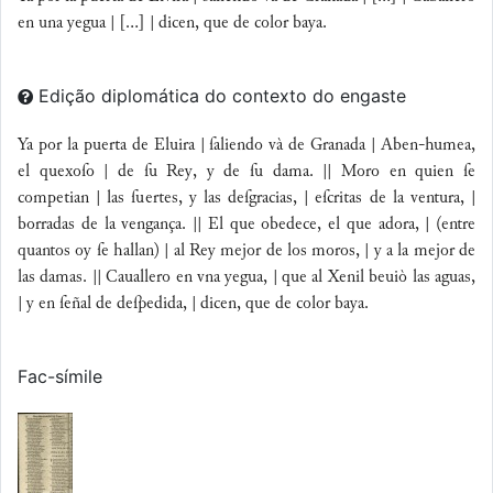
en una yegua | [...] | dicen, que de color baya.
Edição diplomática do contexto do engaste
Ya por la puerta de Eluira | ſaliendo và de Granada | Aben-humea,
el quexoſo | de ſu Rey, y de ſu dama. || Moro en quien ſe
competian | las ſuertes, y las deſgracias, | eſcritas de la ventura, |
borradas de la vengança. || El que obedece, el que adora, | (entre
quantos oy ſe hallan) | al Rey mejor de los moros, | y a la mejor de
las damas. || Cauallero en vna yegua, | que al Xenil beuiò las aguas,
| y en ſeñal de deſpedida, | dicen, que de color baya.
Fac-símile