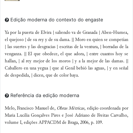
Edição moderna do contexto do engaste
Ya por la puerta de Elvira | saliendo va de Granada | Aben-Humea,
el quejoso | de su rey y de su dama. || Moro en quien se competían
| las suertes y las desgracias | escritas de la ventura, | borradas de la
venganza. || El que obedece, el que adora, | entre cuantos hoy se
hallan, | al rey mejor de los moros | y a la mejor de las damas. ||
Caballero en una yegua | que al Genil bebió las aguas, | y en señal
de despedida, | dicen, que de color baya.
Referência da edição moderna
Melo, Francisco Manuel de,
Obras Métricas
, edição coordenada por
Maria Lucília Gonçalves Pires e José Adriano de Freitas Carvalho,
volume I, edições APPACDM de Braga, 2006, p. 109.