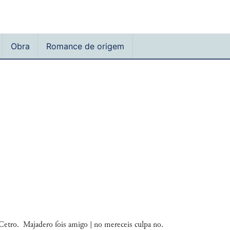
Obra
Romance de origem
 Cetro. Majadero ſois amigo | no mereceis culpa no.