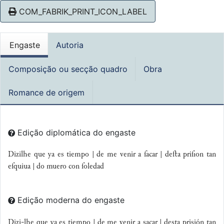
COM_FABRIK_PRINT_ICON_LABEL
Engaste
Autoria
Composição ou secção quadro
Obra
Romance de origem
Edição diplomática do engaste
Dizilhe que ya es tiempo | de me venir a ſacar | deﬅa priſion tan
eſquiua | do muero con ſoledad
Edição moderna do engaste
Dizi-lhe que ya es tiempo | de me venir a sacar |
desta prisión tan