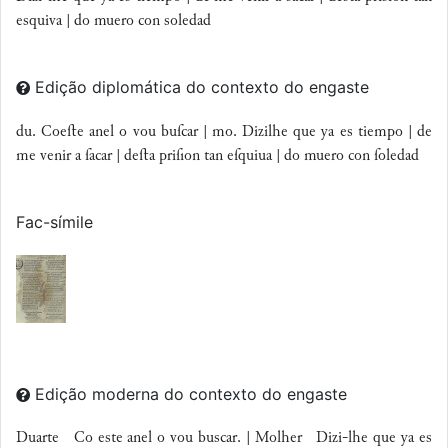
esquiva |
do muero con
soledad
Edição diplomática do contexto do engaste
du. Coeﬅe anel o vou buſcar | mo. Dizilhe que ya es tiempo | de
me venir a ſacar | deﬅa priſion tan eſquiua | do muero con ſoledad
Fac-símile
Edição moderna do contexto do engaste
Duarte Co este anel o vou buscar. | Molher Dizi-lhe que ya es