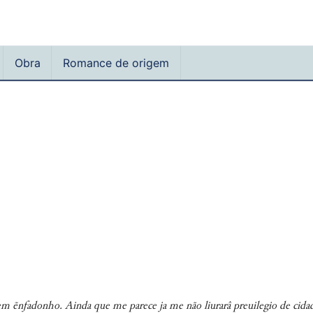
Obra
Romance de origem
em ẽnƒadonho. Ainda que me parece ja me não liurarâ preuilegio de cida