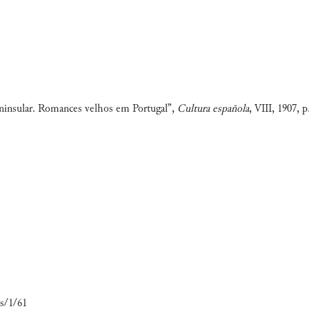
eninsular. Romances velhos em Portugal”,
Cultura española
, VIII, 1907, p
ls/1/61