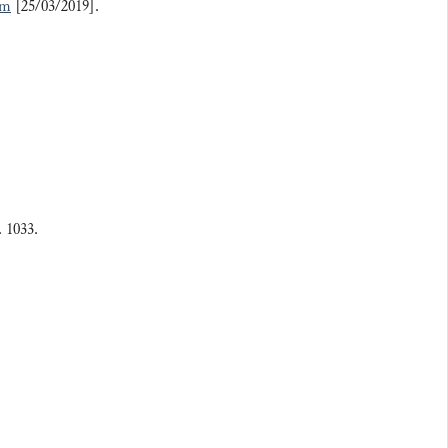
om
[25/03/2019].
. 1033.