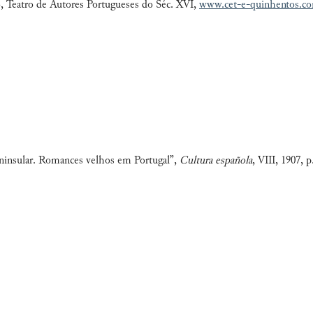
o, Teatro de Autores Portugueses do Séc. XVI,
www.cet-e-quinhentos.c
eninsular. Romances velhos em Portugal”,
Cultura española
, VIII, 1907, p