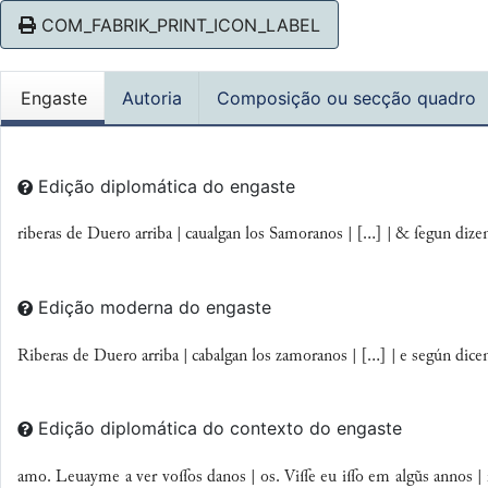
COM_FABRIK_PRINT_ICON_LABEL
Engaste
Autoria
Composição ou secção quadro
Edição diplomática do engaste
riberas de Duero arriba | caualgan los Samoranos | [...] | & ſegun dizen
Edição moderna do engaste
Riberas de Duero arriba | cabalgan los zamoranos | [...] | e según dice
Edição diplomática do contexto do engaste
amo. Leuayme a ver voos danos | os. Vie eu io em algũs annos | ro