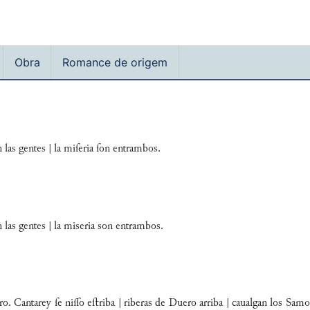
Obra
Romance de origem
 las gentes | la miſeria ſon entrambos.
n las gentes | la miseria son entrambos.
. Cantarey ſe nio eﬅriba | riberas de Duero arriba | caualgan los Sam