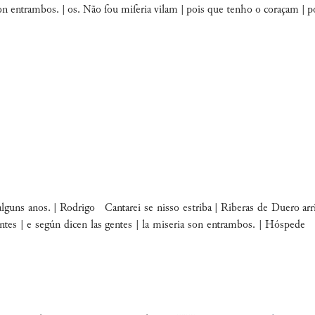
a ſon entrambos. | os. Não ſou miſeria vilam | pois que tenho o coraçam 
ns anos. | Rodrigo Cantarei se nisso estriba | Riberas de Duero arri
s | e según dicen las gentes | la miseria son entrambos. | Hóspede 