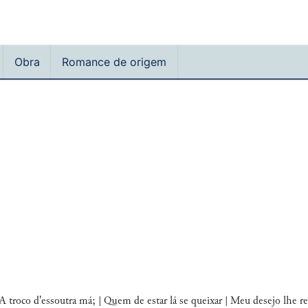
Obra
Romance de origem
| A troco d'essoutra má; | Quem de estar lá se queixar | Meu desejo lhe 