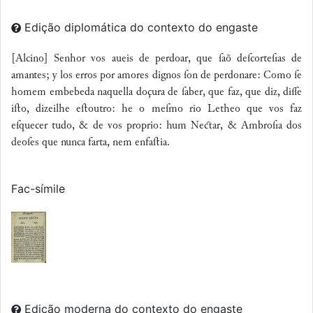
Edição diplomática do contexto do engaste
[Alcino] Senhor vos aueis de perdoar, que ſaõ deſcorteſias de
amantes; y los erros por amores dignos ſon de perdonare: Como ſe
homem embebeda naquella doçura de ſaber, que faz, que diz, die
iﬅo, dizeilhe eﬅoutro: he o meſmo rio Letheo que vos faz
eſquecer tudo, & de vos proprio: hum Near, & Ambroſia dos
deoſes que nunca farta, nem enfaﬅia.
Fac-símile
Edição moderna do contexto do engaste