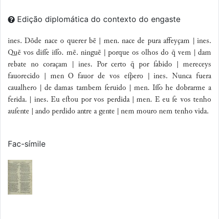
Edição diplomática do contexto do engaste
ines. Dõde nace o querer bẽ | men. nace de pura affeyçam | ines.
Quẽ vos die io. mẽ. ninguẽ | porque os olhos do  vem | dam
rebate no coraçam | ines. Por certo  por ſabido | mereceys
fauorecido | men O fauor de vos eſpero | ines. Nunca fuera
caualhero | de damas tambem ſeruido | men. Io he dobrarme a
ferida. | ines. Eu eﬅou por vos perdida | men. E eu ſe vos tenho
auſente | ando perdido antre a gente | nem mouro nem tenho vida.
Fac-símile