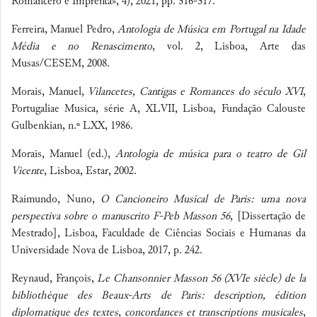
Romancero e Imprenta», 4), 2021, pp. 316-317.
Ferreira, Manuel Pedro,
Antologia de Música em Portugal na Idade
Média e no Renascimento
, vol. 2, Lisboa, Arte das
Musas/CESEM, 2008.
Morais, Manuel,
Vilancetes, Cantigas e Romances do século XVI
,
Portugaliae Musica, série A, XLVII, Lisboa, Fundação Calouste
Gulbenkian, n.º LXX, 1986.
Morais, Manuel (ed.),
Antologia de música para o teatro de Gil
Vicente
, Lisboa, Estar, 2002.
Raimundo, Nuno,
O Cancioneiro Musical de Paris: uma nova
perspectiva sobre o manuscrito F-Peb Masson 56
, [Dissertação de
Mestrado], Lisboa, Faculdade de Ciências Sociais e Humanas da
Universidade Nova de Lisboa, 2017, p. 242.
Reynaud, François,
Le Chansonnier Masson 56 (XVIe siècle) de la
bibliothèque des Beaux-Arts de Paris: description, édition
diplomatique des textes, concordances et transcriptions musicales
,