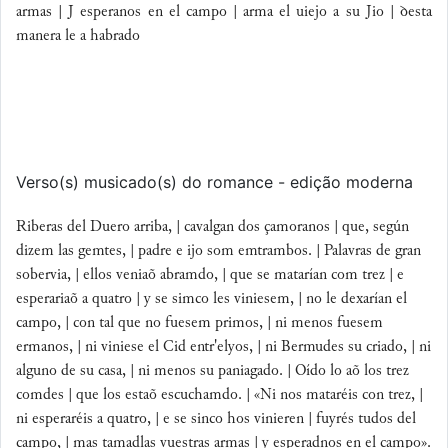
armas | J esperanos en el campo |
arma el uiejo a su Jio | ꝺesta
manera le a habrado
Verso(s) musicado(s) do romance - edição moderna
Riberas del Duero arriba, | cavalgan dos çamoranos | que, según
dizem las gemtes, | padre e ijo som emtrambos. | Palavras de gran
sobervia, | ellos veniaõ abramdo, | que se matarían com trez | e
esperariaõ a quatro | y se simco les viniesem, | no le dexarían el
campo, | con tal que no fuesem primos, | ni menos fuesem
ermanos, | ni viniese el Cid entr'elyos, | ni Bermudes su criado, | ni
alguno de su casa, | ni menos su paniagado. | Oído lo aõ los trez
comdes | que los estaõ escuchamdo. | «Ni nos mataréis con trez, |
ni esperaréis a quatro, | e se sinco hos vinieren | fuyrés tudos del
campo, | mas tamadlas vuestras armas | y esperadnos en el campo».