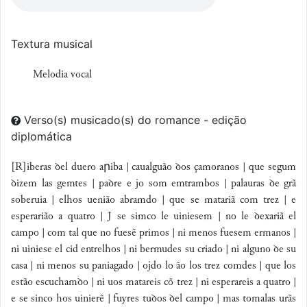
Textura musical
Melodia vocal
Verso(s) musicado(s) do romance - edição
diplomática
[R]iberas ꝺel duero aրiba | caualguão ꝺos çamoranos | que segum
ꝺizem las gemtes | paꝺre e jo som emtrambos | palauras ꝺe grã
soberuia | elhos uenião abramdo | que se matariã com trez | e
esperarião a quatro | J se simco le uiniesem | no le ꝺexariã el
campo | com tal que no fuesẽ primos | ni menos fuesem ermanos |
ni uiniese el cid entrelhos | ni bermudes su criado | ni alguno ꝺe su
casa | ni menos su paniagado | ojdo lo ão los trez comdes | que los
estão escuchamꝺo | ni uos matareis cõ trez | ni esperareis a quatro |
e se sinco hos uinierẽ | fuyres tuꝺos ꝺel campo | mas tomalas urãs