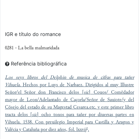
IGR e título do romance
0281 - La bella malmaridada
Referência bibliográfica
Los seys libros del Delphin de musica de cifras para tañer
Vihuela.
Hechos por Luys de Narbaez. Dirigidos al muy Illustre
Señor/el Señor don Francisco delos [
sic
] Couos/ Comẽdador
mayor de Leon/Adelantado de Caçorla/Señor de Sauiote/y del
Cõsejo del estado de su Magestad Cesarea.etc. y este primer libro
tracta delos [
sic
] ocho tonos para tañer por diuersas partes en
Vihuela. 1538. Con preuilegio Imperial para Castilla y Aragon y
r
Valẽcia y Cataluña por diez años, fol. lxxvij
.