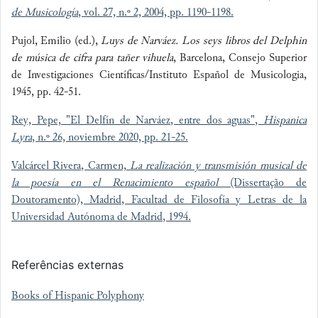
de Musicología
, vol. 27, n.º 2, 2004, pp. 1190-1198.
Pujol, Emilio (ed.),
Luys de Narváez. Los seys libros del Delphin
de música de cifra para tañer vihuela
, Barcelona, Consejo Superior
de Investigaciones Científicas/Instituto Español de Musicologia,
1945, pp. 42-51.
Rey, Pepe, "El Delfín de Narváez, entre dos aguas",
Hispanica
Lyra
, n.º 26, noviembre 2020, pp. 21-25.
Valcárcel Rivera, Carmen,
La realización y transmisión musical de
la poesía en el Renacimiento español
(Dissertação de
Doutoramento), Madrid, Facultad de Filosofía y Letras de la
Universidad Autónoma de Madrid
, 1994.
Referências externas
Books of Hispanic Polyphony