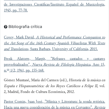
de Investigaciones Científicas/Instituto Español de Musicologia,
1945, pp. 77-78.
Bibliografia crítica
Covey, Mark David,
A Historical and Performance Companion to
the Art Song of the 16th Century Spanish Vihuelistas With Texts
and Translations
, Santa Barbara, University of California, 2015.
Frenk Alatorre, Margit, "Refranes cantados y cantares
proverbializados",
Nueva Revista de Filología Hispánica
, Ano 15,
os
n.
1/2, 1961, pp. 155-168.
Gómez Muntané, María del Carmen (ed.),
Historia de la música en
España e Hispanoamérica: de los Reyes Católicos a Felipe II,
vol.
2, Madrid, Fondo de Cultura Económica, 2012.
Pastor Comin, Juan José, "Música y Literatura: la senda retórica.
Hacia una nueva consideración de la música en Cervantes",
Revista