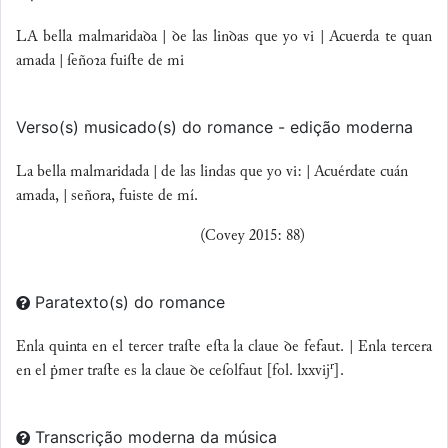
LA bella malmaridaꝺa | ꝺe las linꝺas que yo vi | Acuerda te quan
amada | ſeñoꝛa fuiſte de mi
Verso(s) musicado(s) do romance - edição moderna
La bella malmaridada | de las lindas que yo vi: | Acuérdate cuán
amada, | señora, fuiste de mí.
(Covey 2015: 88)
Paratexto(s) do romance
Enla quinta en el tercer traſte eſta la claue ꝺe fefaut. | Enla tercera
r
en el ṗmer traſte es la claue ꝺe ceſolfaut [fol. lxxvij
].
Transcrição moderna da música