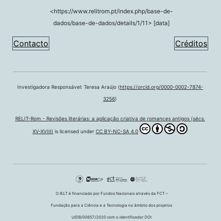
<https://www.relitrom.pt/index.php/base-de-
dados/base-de-dados/details/1/11> [data]
Contacto
Créditos
Investigadora Responsável: Teresa Araújo (
https://orcid.org/0000-0002-7874-
3256
)
RELIT-Rom - Revisões literárias: a aplicação criativa de romances antigos (sécs.
XV-XVIII)
is licensed under
CC BY-NC-SA 4.0
O IELT é financiado por Fundos Nacionais através da FCT –
Fundação para a Ciência e a Tecnologia no âmbito dos projetos
UIDB/00657/2020 com o identificador DOI