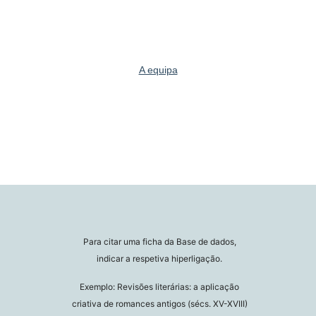
A equipa
Para citar uma ficha da Base de dados,
indicar a respetiva hiperligação.
Exemplo: Revisões literárias: a aplicação
criativa de romances antigos (sécs. XV-XVIII)