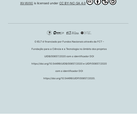
XV-XVIII)
is licensed under
CC BY-NC-SA 4.0
O IELT é financiado por Fundos Nacionais através da FCT –
Fundação para a Ciência e a Tecnologia no âmbito dos projetos
UIDB/00657/2020 com o identificador DOI
https://doi.org/10.54499/UIDB/00657/2020 e UIDP/00657/2020
com o identificador DOI
https://doi.org/10.54499/UIDP/00657/2020.