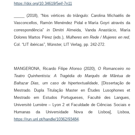
https://doi.org/10.34619/5ejf-7n11
_____ (2018), “Nos vértices do triângulo: Carolina Michaëlis de
Vasconcellos, Ramón Menéndez Pidal e María Goyri através da
correspondência”
in
Dimitri Almeida, Vanda Anastácio, María
Dolores Martos Pérez (eds.),
Mulheres em Rede / Mujeres en red
,
Col. “LIT ibéricas”, Münster, LIT Verlag, pp. 242-272.
MANGERONA, Ricardo Filipe Afonso (2020),
O Romanceiro no
Teatro Quinhentista: A Tragédia do Marquês de Mântua de
Baltazar Dias, um caso de hipertextualidade
, [Dissertação de
Mestrado. Dupla Titulação Master en Études Lusophones et
Mestrado em Estudos Portugueses, Faculté des Langues,
Université Lumière – Lyon 2 et Faculdade de Ciências Sociais e
Humanas da Universidade Nova de Lisboa], Lisboa,
https://run.unl.pt/handle/10362/93484
.