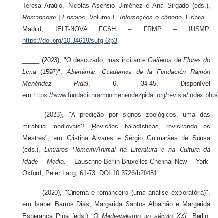
Teresa Araújo, Nicolás Asensio Jiménez e Ana Sirgado (eds.),
Romanceiro | Ensaios
. Volume I.
Interseções e cânone
. Lisboa –
Madrid, IELT-NOVA FCSH – FRMP – IUSMP.
https://doi.org/10.34619/sufg-6fp3
_____ (2023), "O descurado, mas incitante
Gaiferos
de
Flores do
Lima
(1597)",
Abenámar. Cuadernos de la Fundación Ramón
Menéndez Pidal
, 6, 34-45. Disponível
em
https://www.fundacionramonmenendezpidal.org/revista/index.php/
_____ (2023), "A predição por signos zoológicos, uma das
mirabilia medievais? (Revisões baladísticas, revisitando os
Mestres", em Cristina Álvares e Sérgio Guimarães de Sousa
(eds.),
Limiares Homem/Animal na Literatura e na Cultura da
Idade Média
, Lausanne-Berlin-Bruxelles-Chennai-New York-
Oxford, Peter Lang, 61-73. DOI 10.3726/b20481
_____ (2020), "Cinema e romanceiro (uma análise exploratória)",
em Isabel Barros Dias, Margarida Santos Alpalhão e Margarida
Esperança Pina (eds.),
O Medievalismo no século XXI
, Berlin,