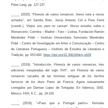
Peter Lang, pp. 127-137.
_____ (2020), “
Floresta de varios romances
: breve nota a novos
achados”, em Sandra Boto, Jesús Antonio Cid e Pere Ferré
(coords.),
‘Viejos son, pero no cansan’. Novos estudos sobre o
Romanceiro
, Coimbra – Madrid – Faro – Lisboa, Fundación Ramón
Menéndez Pidal – Instituto Universitario Seminario Menéndez
Pidal – Centro de Investigação em Artes e Comunicação – Centro
de Literatura Portuguesa – Instituto de Estudos de Literatura e
Tradição, pp. 653-660.
https://doi.org/10.34619/bkty-p559
_____ (2019), "Introducción.
Floresta de varios romances
, tres
ediciones inesperadas del siglo XVII", em
Floresta de varios
romances sacados de las historias antiguas de los hechos
famosos de los doze Pares de Francia.
Agora nueuamente
corregidos por Damian Lopez de Tortajada. En Valencia, 1642,
México: FAH, A.C., pp. 19-150.
_____ (2019),
“«Pues que a Portugal partís»: fórmulas