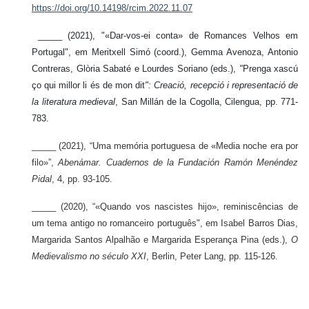
https://doi.org/10.14198/rcim.2022.11.07
_____ (2021), "«Dar-vos-ei conta» de Romances Velhos em
Portugal", em Meritxell Simó (coord.), Gemma Avenoza, Antonio
Contreras, Glòria Sabaté e Lourdes Soriano (eds.),
"
Prenga xascú
ço qui millor li és de mon dit
": Creació, recepció i representació de
la literatura medieval
,
San Millán de la Cogolla, Cilengua, pp. 771-
783.
_____ (2021), “Uma memória portuguesa de «Media noche era por
filo»”,
Abenámar. Cuadernos de la Fundación Ramón Menéndez
Pidal
, 4, pp. 93-105.
_____ (2020), “«Quando vos nascistes hijo», reminiscências de
um tema antigo no romanceiro português", em Isabel Barros Dias,
Margarida Santos Alpalhão e Margarida Esperança Pina (eds.),
O
Medievalismo no século XXI
, Berlin, Peter Lang, pp. 115-126.