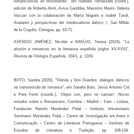
romancísticas en movimiento", em Isabella Tomassetti (coord.),
edición de Roberta Alviti, Aviva Garribba, Massimo Marini, Debora
Vaccari con la colaboración de María Nogués e Isabel Turull,
Avatares y perspectivas del medievalismo ibérico
, I, San Millán
de la Cogolla, Cilengua, pp. 63-71.
ASENSIO JIMÉNEZ, Nicolás e ARAÚJO, Teresa (2024), "La
alusión a romances en la literatura española (siglos XV-XVII)",
Revista de Filología Española
, 104/1, p. 1339.
BOTO, Sandra (2020), "Flérida y Don Duardos: diálogos ibéricos
na transmissão do romance", em Sandra Boto, Jesús Antonio Cid
e Pere Ferré (coords.),
‘Viejos son, pero no cansan’. Novos
estudos sobre o Romanceiro
, Coimbra – Madrid – Faro – Lisboa,
Fundación Ramón Menéndez Pidal – Instituto Universitario
Seminario Menéndez Pidal – Centro de Investigação em Artes e
Comunicação – Centro de Literatura Portuguesa – Instituto de
Estudos de Literatura e Tradição, pp. 109-126.