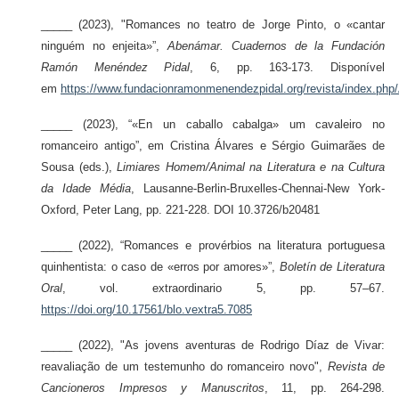
_____ (2023), "Romances no teatro de Jorge Pinto, o «cantar
ninguém no enjeita»”,
Abenámar. Cuadernos de la Fundación
Ramón Menéndez Pidal
, 6, pp. 163-173. Disponível
em
https://www.fundacionramonmenendezpidal.org/revista/index.php/
_____ (2023), “«En un caballo cabalga» um cavaleiro no
romanceiro antigo”, em Cristina Álvares e Sérgio Guimarães de
Sousa (eds.),
Limiares Homem/Animal na Literatura e na Cultura
da Idade Média
, Lausanne-Berlin-Bruxelles-Chennai-New York-
Oxford, Peter Lang, pp. 221-228. DOI 10.3726/b20481
_____ (2022), “Romances e provérbios na literatura portuguesa
quinhentista: o caso de «erros por amores»”,
Boletín de Literatura
Oral
, vol. extraordinario 5, pp. 57–67.
https://doi.org/10.17561/blo.vextra5.7085
_____ (2022), "As jovens aventuras de Rodrigo Díaz de Vivar:
reavaliação de um testemunho do romanceiro novo",
Revista de
Cancioneros Impresos y Manuscritos
, 11, pp. 264-298.