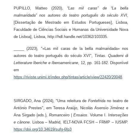
PUPILLO, Matteo (2020),
“Las mil caras” de “La bella
malmaridada” nos autores do teatro português do século XVI
,
[Dissertação de Mestrado em Estudos Portugueses], Lisboa,
Faculdade de Ciências Sociais e Humanas da Universidade Nova
de Lisboa], Lisboa, http://hdl.handle.net/10362/103335
.
_____ (2023), "«Las mil caras de la bella malmaridada» nos
autores do teatro português do século XVI",
Tintas. Quaderni di
Letterature Iberiche e Iberoamericane
, 12, pp. 161-182. Disponível
em
https://riviste.unimi.it/index.php/tintas/article/view/22420/20048
.
SIRGADO, Ana (2024), "Uma releitura de
Fontefrida
no teatro de
António Prestes", em Teresa Araújo, Nicolás Asensio Jiménez e
Ana Sirgado (eds.),
Romanceiro | Ensaios
. Volume I.
Interseções
e cânone
. Lisboa – Madrid, IELT-NOVA FCSH – FRMP – IUSMP.
https://doi.org/10.34619/sufg-6fp3