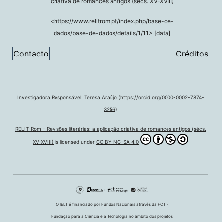
criativa de romances antigos (sécs. XV-XVIII)
<https://www.relitrom.pt/index.php/base-de-
dados/base-de-dados/details/1/11> [data]
Contacto
Créditos
Investigadora Responsável: Teresa Araújo (
https://orcid.org/0000-0002-7874-
3256
)
RELIT-Rom - Revisões literárias: a aplicação criativa de romances antigos (sécs.
XV-XVIII)
is licensed under
CC BY-NC-SA 4.0
O IELT é financiado por Fundos Nacionais através da FCT –
Fundação para a Ciência e a Tecnologia no âmbito dos projetos