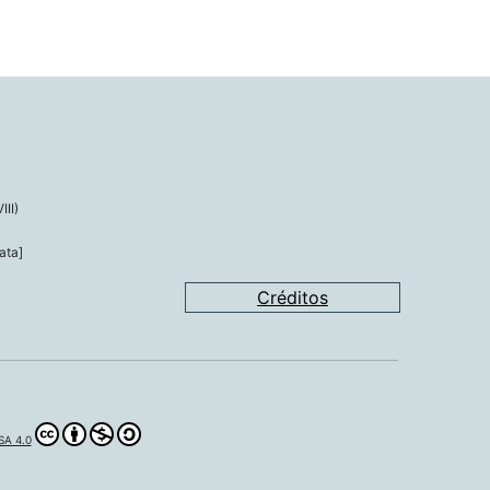
III)
ata]
Créditos
A 4.0