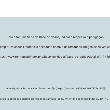
Para citar uma ficha da Base de dados, indicar a respetiva hiperligação.
emplo: Revisões literárias: a aplicação criativa de romances antigos (sécs. XV-XV
ttps://www.relitrom.pt/index.php/base-de-dados/base-de-dados/details/1/11> [d
Investigadora Responsável: Teresa Araújo (
https://orcid.org/0000-0002-7874-3256
)
árias: a aplicação criativa de romances antigos (sécs. XV-XVIII)
is licensed under
CC BY-NC-S