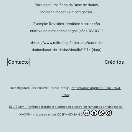
Para citar uma ficha da Base de dados,
indicar a respetiva hiperligação.
Exemplo: Revisões literárias: a aplicação
criativa de romances antigos (sécs. XV-XVIII)
<https://www.relitrom.pt/index.php/base-de-
dados/base-de-dados/details/1/11> [data]
Contacto
Créditos
Investigadora Responsável: Teresa Araújo (
https://orcid.org/0000-0002-7874-
3256
)
RELIT-Rom - Revisões literárias: a aplicação criativa de romances antigos (sécs.
XV-XVIII)
is licensed under
CC BY-NC-SA 4.0