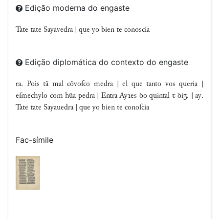
Edição moderna do engaste
Tate tate Sayavedra | que yo bien te conoscía
Edição diplomática do contexto do engaste
ra. Pois tã mal cõvoſco medra | el que tanto vos quería |
eſmechylo com hũa pedra | Entra Ayꝛes ꝺo quintal ꞇ ꝺiʒ. | ay.
Tate tate Sayauedra | que yo bien te conoſcia
Fac-símile