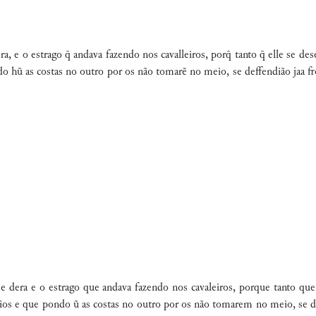
dera, e o estrago  andava fazendo nos cavalleiros, por tanto  elle se
 hũ as costas no outro por os não tomarẽ no meio, se deffendião jaa f
lhe dera e o estrago que andava fazendo nos cavaleiros, porque tanto q
os e que pondo ũ as costas no outro por os não tomarem no meio, se def