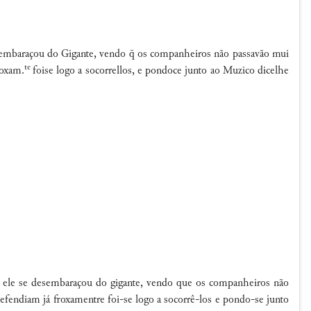
 desembaraçou do Gigante, vendo  os companheiros não passavão mui
te
roxam.
foise logo a socorrellos, e pondoce junto ao Muzico dicelhe
ue ele se desembaraçou do gigante, vendo que os companheiros não
endiam já froxamentre foi-se logo a socorrê-los e pondo-se junto