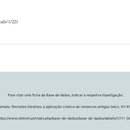
ails/1/221
Para citar uma ficha da Base de dados, indicar a respetiva hiperligação.
emplo: Revisões literárias: a aplicação criativa de romances antigos (sécs. XV-XV
ttps://www.relitrom.pt/index.php/base-de-dados/base-de-dados/details/1/11> [d