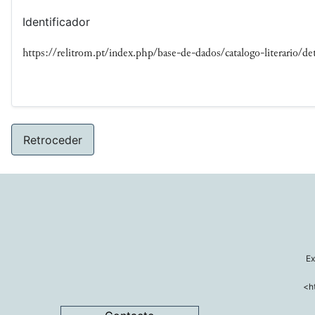
Identificador
https://relitrom.pt/index.php/base-de-dados/catalogo-literario/det
Retroceder
Ex
<h