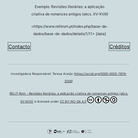
Exemplo: Revisões literárias: a aplicação
criativa de romances antigos (sécs. XV-XVIII)
<https://www.relitrom.pt/index.php/base-de-
dados/base-de-dados/details/1/11> [data]
Contacto
Créditos
Investigadora Responsável: Teresa Araújo (
https://orcid.org/0000-0002-7874-
3256
)
RELIT-Rom - Revisões literárias: a aplicação criativa de romances antigos (sécs.
XV-XVIII)
is licensed under
CC BY-NC-SA 4.0