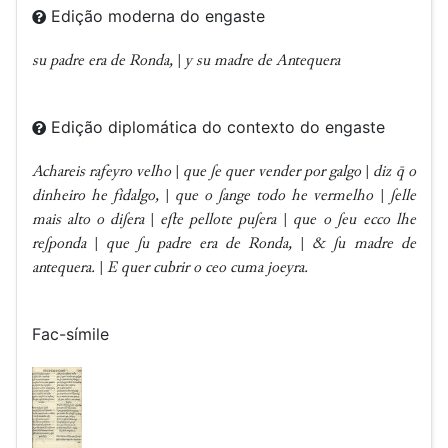
Edição moderna do engaste
su padre era de Ronda,
|
y su madre de Antequera
Edição diplomática do contexto do engaste
Achareis raƒeyro velho
|
que ʃe quer vender por galgo
|
diz  o
dinheiro he ƒidalgo,
|
que o ʃange todo he vermelho
|
ʃelle
mais alto o diʃera
|
ee pellote puʃera
|
que o ʃeu ecco lhe
reʃponda
|
que ʃu padre era de Ronda,
|
& ʃu madre de
antequera.
|
E quer cubrir o ceo cuma joeyra.
Fac-símile