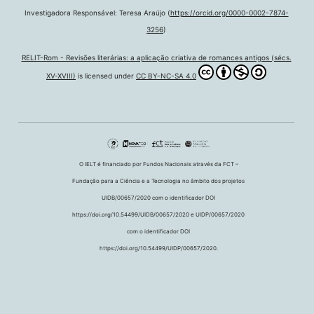
Investigadora Responsável: Teresa Araújo (
https://orcid.org/0000-0002-7874-
3256
)
RELIT-Rom - Revisões literárias: a aplicação criativa de romances antigos (sécs.
XV-XVIII)
is licensed under
CC BY-NC-SA 4.0
O IELT é financiado por Fundos Nacionais através da FCT –
Fundação para a Ciência e a Tecnologia no âmbito dos projetos
UIDB/00657/2020 com o identificador DOI
https://doi.org/10.54499/UIDB/00657/2020 e UIDP/00657/2020
com o identificador DOI
https://doi.org/10.54499/UIDP/00657/2020.