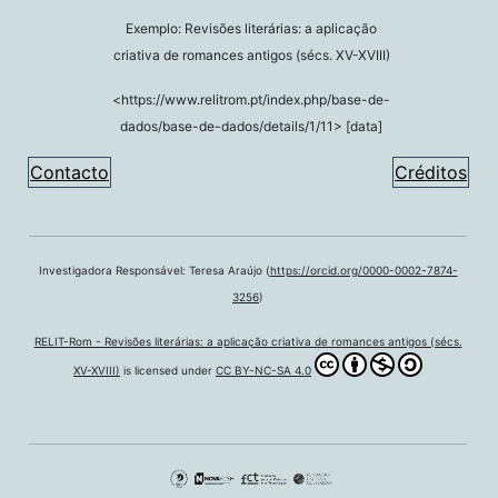
Exemplo: Revisões literárias: a aplicação
criativa de romances antigos (sécs. XV-XVIII)
<https://www.relitrom.pt/index.php/base-de-
dados/base-de-dados/details/1/11> [data]
Contacto
Créditos
Investigadora Responsável: Teresa Araújo (
https://orcid.org/0000-0002-7874-
3256
)
RELIT-Rom - Revisões literárias: a aplicação criativa de romances antigos (sécs.
XV-XVIII)
is licensed under
CC BY-NC-SA 4.0