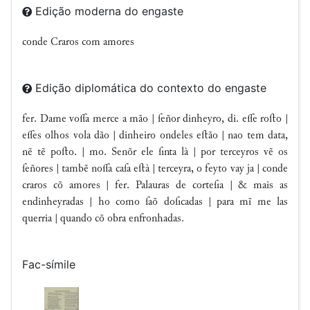
Edição moderna do engaste
conde Craros com amores
Edição diplomática do contexto do engaste
fer. Dame voa merce a mão | ſeñor dinheyro, di. ee roﬅo |
ees olhos vola dão | dinheiro ondeles eﬅão | nao tem data,
nẽ tẽ poﬅo. | mo. Senõr ele ſinta là | por terceyros vẽ os
ſeñores | tambẽ noa caſa eﬅà | terceyra, o feyto vay ja | conde
craros cõ amores | fer. Palauras de corteſia | & mais as
endinheyradas | ho como ſaõ doſicadas | para mĩ me las
querria | quando cõ obra enfronhadas.
Fac-símile