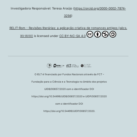
Investigadora Responsável: Teresa Araújo (
https://orcid.org/0000-0002-7874-
3256
)
RELIT-Rom - Revisões literárias: a aplicação criativa de romances antigos (sécs.
XV-XVIII)
is licensed under
CC BY-NC-SA 4.0
O IELT é financiado por Fundos Nacionais através da FCT –
Fundação para a Ciência e a Tecnologia no âmbito dos projetos
UIDB/00657/2020 com o identificador DOI
https://doi.org/10.54499/UIDB/00657/2020 e UIDP/00657/2020
com o identificador DOI
https://doi.org/10.54499/UIDP/00657/2020.