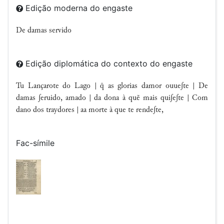
Edição moderna do engaste
De damas servido
Edição diplomática do contexto do engaste
Tu Lançarote do Lago |  as glorias damor ouueʃte | De
damas ʃeruido, amado | da dona à quẽ mais quiʃeʃte | Com
dano dos traydores | aa morte à que te rendeʃte,
Fac-símile