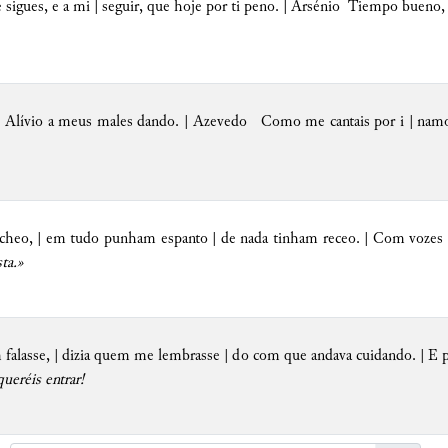
sigues, e a mi | seguir, que hoje por ti peno. | Arsénio Tiempo bueno
Alívio a meus males dando. | Azevedo Como me cantais por i | namor
 cheo, | em tudo punham espanto | de nada tinham receo. | Com vozes g
ta.»
alasse, | dizia quem me lembrasse | do com que andava cuidando. | E p
queréis entrar!