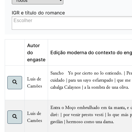
IGR e título do romance
Autor
do
Edição moderna do contexto do en
engaste
Sancho Yo por cierto no lo entiendo. | Per
Luís de
cuidado | para un sayo esfarrapado | que me 
Camões
cabalga Calaynos |
a la sombra de una oliva
.
Entra o Moço embrulhado em ũa manta, e d
Luís de
diré: | por venir presto vestí | lo que más
Camões
gavilán |
hermoso como una dama.