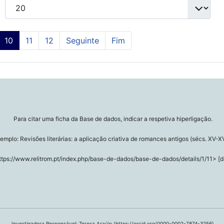
10
11
12
Seguinte
Fim
Para citar uma ficha da Base de dados, indicar a respetiva hiperligação.
emplo: Revisões literárias: a aplicação criativa de romances antigos (sécs. XV-XV
ttps://www.relitrom.pt/index.php/base-de-dados/base-de-dados/details/1/11> [d
Investigadora Responsável: Teresa Araújo (
https://orcid.org/0000-0002-7874-3256
)