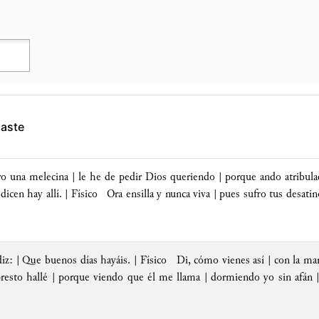
gaste
o una melecina | le he de pedir Dios queriendo | porque ando atribula
dicen hay allí. | Físico Ora ensilla y nunca viva | pues sufro tus desati
iz: |
Que buenos días hayáis
. | Físico Di, cómo vienes así | con la ma
 presto hallé | porque viendo que él me llama | dormiendo yo sin afán |