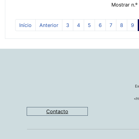
Mostrar n.º
Início
Anterior
3
4
5
6
7
8
9
Ex
<h
Contacto