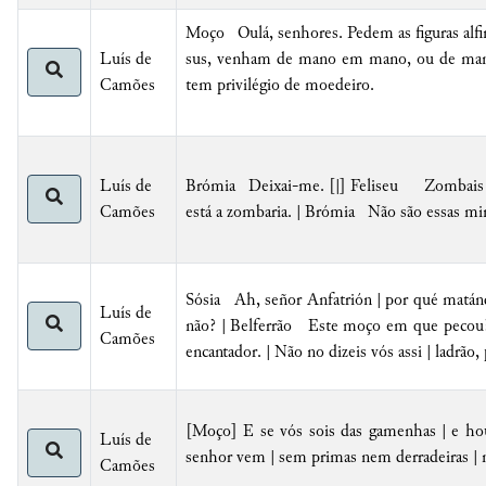
Moço Oulá, senhores. Pedem as figuras alfin
Luís de
sus, venham de mano em mano, ou de mana
Camões
tem privilégio de moedeiro
.
Luís de
Brómia
Deixai-me. [|]
Feliseu
Zombais
Camões
está a zombaria. | Brómia Não são essas m
Sósia
Ah, señor
Anfatrión |
por qué matánd
Luís de
não? | Belferrão Este moço em que pecou?
Camões
encantador. | Não no dizeis vós assi | ladrão,
[Moço] E se vós sois das gamenhas | e hou
Luís de
senhor vem | sem primas nem derradeiras | m
Camões