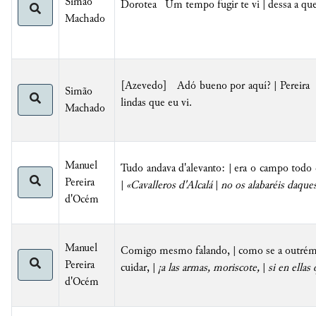
Simão
Dorotea Um tempo fugir te vi | dessa a que 
Machado
[Azevedo] Adó bueno por aquí? | Pereira 
Simão
lindas que eu vi.
Machado
Manuel
Tudo andava d'alevanto: | era o campo todo
Pereira
|
«Cavalleros d'Alcalá
|
no os alabaréis daques
d'Océm
Manuel
Comigo mesmo falando, | como se a outrém f
Pereira
cuidar, |
¡a las armas, moriscote,
|
si en ellas 
d'Océm