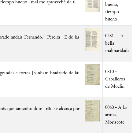
, tiempo bueno | mal me aproveché de ti.
bueno,
tiempo
bueno
0281 - La
ado andais Fernando. | Pereira E de las
bella
malmaridada
0810 -
randes e fortes | vinham bradando de lá:
Caballeros
de Moclín
0060 - A las
ois que tamanho dote | não se alcança por
armas,
Moriscote