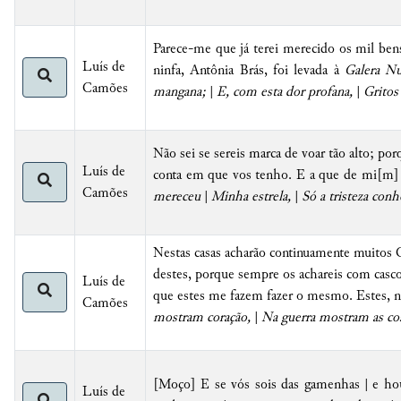
Parece-me que já terei merecido os mil bens
Luís de
ninfa, Antônia Brás, foi levada à
Galera N
Camões
mangana;
|
E, com esta dor profana,
|
Gritos
Não sei se sereis marca de voar tão alto; po
Luís de
conta em que vos tenho. E a que de mi[m] 
Camões
mereceu
|
Minha estrela,
|
Só a tristeza conh
Nestas casas acharão continuamente muitos C
destes, porque sempre os achareis com casco
Luís de
que estes me fazem fazer o mesmo. Estes, na
Camões
mostram coração,
|
Na guerra mostram as cos
[Moço] E se vós sois das gamenhas | e hou
Luís de