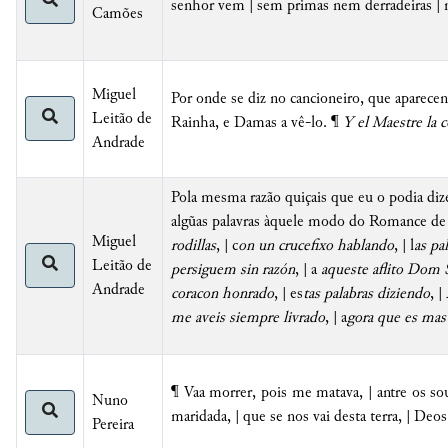
senhor vem | sem primas nem derradeiras | m
Camões
Miguel
Por onde se diz no cancioneiro, que aparecen
Leitão de
Rainha, e Damas a vê-lo. ¶
Y el Maestre la 
Andrade
Pola mesma razão quiçais que eu o podia dize
algũas palavras àquele modo do Romance d
Miguel
rodillas
, | c
on un crucefixo hablando
, | l
as pa
Leitão de
persiguem sin razón
, | a
aqueste aflito Dom 
Andrade
coracon honrado
, | es
tas palabras diziendo
, |
me aveis siempre livrado
, | a
gora que es mas
¶ Vaa morrer, pois me matava, | antre os sou
Nuno
maridada, | que se nos vai desta terra, | Deo
Pereira