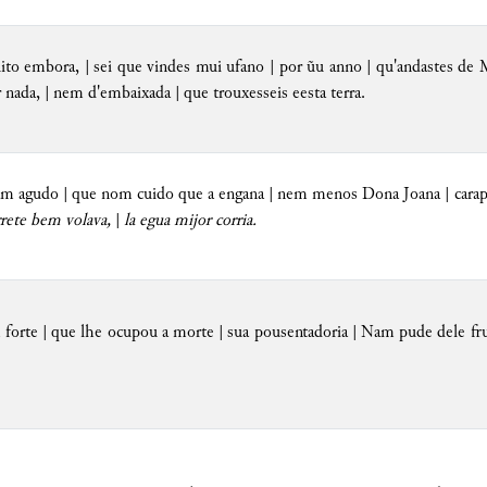
to embora, | sei que vindes mui ufano | por ũu anno | qu'andastes de Mo
r nada, | nem d'embaixada | que trouxesseis eesta terra.
am agudo | que nom cuido que a engana | nem menos Dona Joana | carapu
rrete bem volava,
|
la egua mijor corria.
forte | que lhe ocupou a morte | sua pousentadoria | Nam pude dele fru