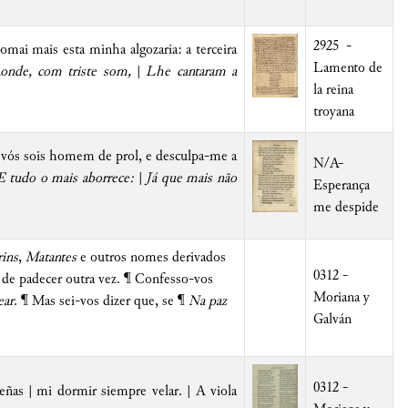
2925 -
mai mais esta minha algozaria: a terceira
Lamento de
onde, com triste som,
|
Lhe cantaram a
la reina
troyana
as vós sois homem de prol, e desculpa-me a
N/A-
E tudo o mais aborrece:
|
Já que mais não
Esperança
me despide
ins
,
Matantes
e outros nomes derivados
0312 -
e padecer outra vez. ¶ Confesso-vos
Moriana y
ear
. ¶ Mas sei-vos dizer que, se ¶
Na paz
Galván
0312 -
ñas | mi dormir siempre velar. | A viola