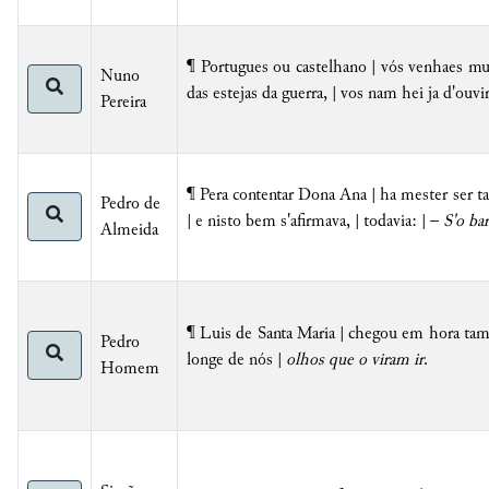
¶ Portugues ou castelhano | vós venhaes mui
Nuno
das estejas da guerra, | vos nam hei ja d'ouvi
Pereira
¶ Pera contentar Dona Ana | ha mester ser t
Pedro de
| e nisto bem s'afirmava, | todavia: | –
S'o ba
Almeida
¶ Luis de Santa Maria | chegou em hora tam 
Pedro
longe de nós |
olhos que o viram ir
.
Homem