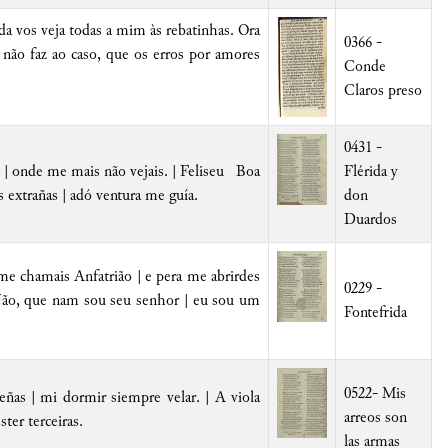
a vos veja todas a mim às rebatinhas. Ora
0366 -
ão faz ao caso, que
os
erros
por amores
Conde
Claros preso
0431 -
 | onde me mais não vejais. | Feliseu Boa
Flérida y
s
extrañas | a
dó ventura me guía
.
don
Duardos
| me chamais
Anfatrião |
e pera me abrirdes
0229 -
Não, que nam sou seu senhor | eu sou um
Fontefrida
0522- Mis
ñas | mi dormir siempre velar. | A viola
arreos son
er terceiras.
las armas