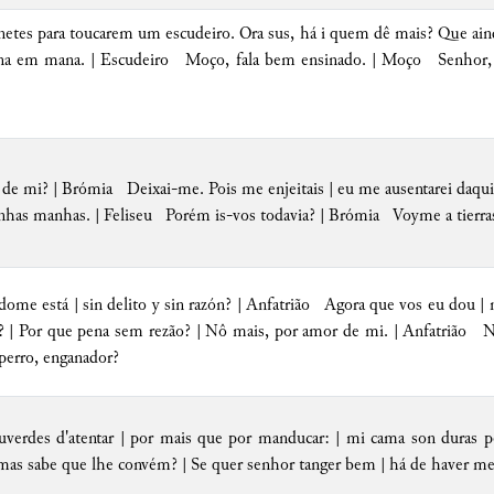
etes para toucarem um escudeiro. Ora sus, há i quem dê mais? Que aind
 em mana. | Escudeiro Moço, fala bem ensinado. | Moço Senhor, n
 de
mi
? | Brómia Deixai-me. Pois me enjeitais | eu me ausentarei daqui
inhas manhas. | Feliseu Porém is-vos todavia? | Brómia Voyme a
tierra
ome está | sin delito y sin razón? | Anfatrião Agora que vos eu dou 
 | Por que pena sem rezão? | Nô mais, por amor de mi. | Anfatrião 
 perro,
enganador
?
verdes d'atentar | por mais que por manducar: | mi cama son duras pe
as sabe que lhe convém? | Se quer senhor tanger bem | há de haver mest