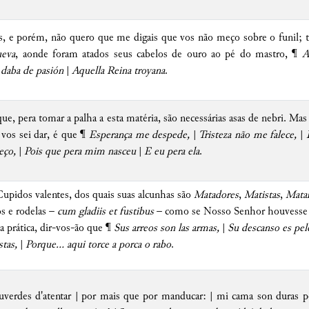
, e porém, não quero que me digais que vos não meço sobre o funil; to
ueva
, aonde foram atados seus cabelos de ouro ao pé do mastro, ¶
A
 daba de pasión
|
Aquella Reina troyana
.
rque, pera tomar a palha a esta matéria, são necessárias asas de nebri. M
vos sei dar, é que ¶
Esperança me despede,
|
Tristeza não me falece,
|
eço,
|
Pois que pera mim nasceu
|
E eu pera ela
.
upidos valentes, dos quais suas alcunhas são
Matadores
,
Matistas
,
Matar
s e rodelas –
cum gladiis et fustibus
– como se Nosso Senhor houvesse d
 prática, dir-vos-ão que ¶
Sus arreos son las armas,
|
Su descanso es pel
tas,
|
Porque... aqui torce a porca o rabo
.
verdes d'atentar | por mais que por manducar: | mi cama son duras pe