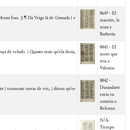
0649 - El
ura fora. || ¶ Da Veiga lá de Granada | e
maestre, la
reina y
Barberín
0045 - El
ça de veludo. | Quanto mais qu'ela dezia,
moro que
reta a
Valencia
0042 -
Durandarte
ir | soomente novas de vós, | dizem qu’ee
envía su
corazón a
Belerma
N/A-
Tiempo