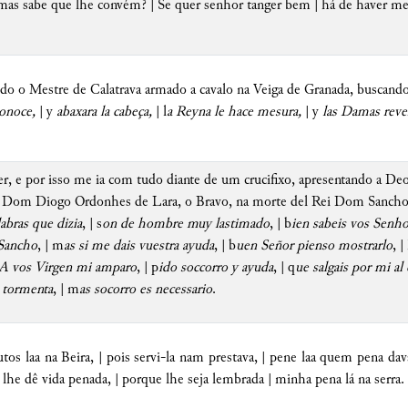
as sabe que lhe convém? | Se quer senhor tanger bem | há de haver mest
do o Mestre de Calatrava armado a cavalo na Veiga de Granada, buscando 
conoce,
| y
abaxara la cabeça,
| l
a Reyna le hace mesura,
| y
las Damas rever
r, e por isso me ia com tudo diante de um crucifixo, apresentando a Deo
e Dom Diogo Ordonhes de Lara, o Bravo, na morte del Rei Dom Sancho
labras que dizia
, | s
on de hombre muy lastimado
, | b
ien sabeis vos Senh
Sancho
, | m
as si me dais vuestra ayuda
, | b
uen Señor pienso mostrarlo
, | 
A vos Virgen mi amparo
, | p
ido soccorro y ayuda
, | q
ue salgais por mi a
 tormenta
, | m
as socorro es necessario
.
tos laa na Beira, | pois servi-la nam prestava, | pene laa quem pena da
s lhe dê vida penada, | porque lhe seja lembrada | minha pena lá na serra.