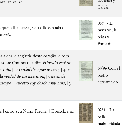
Moriana y
er terceiras.
Galván
0649 - El
quem lhe saísse, saiu a ũa varanda a
maestre, la
encia.
reina y
Barberín
s a dor, e angústia deste coração, e com
 sobre Çamora que diz:
Hincado está de
N/A- Con el
or mio
, | l
a verdad de aqueste caso
, | q
ue
rostro
l
a verdad de mi intención
, | q
ue es de
entristecido
l campo
, | v
uestro soy desde muy niño
, | y
0281 - La
va | cá oo seu Nuno Pereira. | Donzela mal
bella
malmaridada