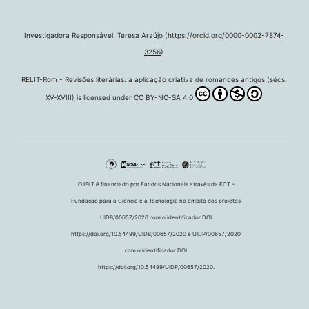
Investigadora Responsável: Teresa Araújo (
https://orcid.org/0000-0002-7874-
3256
)
RELIT-Rom - Revisões literárias: a aplicação criativa de romances antigos (sécs.
XV-XVIII)
is licensed under
CC BY-NC-SA 4.0
O IELT é financiado por Fundos Nacionais através da FCT –
Fundação para a Ciência e a Tecnologia no âmbito dos projetos
UIDB/00657/2020 com o identificador DOI
https://doi.org/10.54499/UIDB/00657/2020 e UIDP/00657/2020
com o identificador DOI
https://doi.org/10.54499/UIDP/00657/2020.