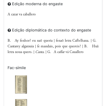
Edição moderna do engaste
A cazar va caballero
Edição diplomática do contexto do engaste
B. Ay ſenhor? eu naõ queria | ſenaõ letra Caﬅelhana. | G.
Cantarey algarauia | ſe mandais, pois que quereis? | B. Huã
letra noua quero. |
Canta.
| G. A caar vá Cauallero
Fac-símile