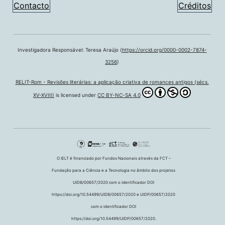
Contacto
Créditos
Investigadora Responsável: Teresa Araújo (
https://orcid.org/0000-0002-7874-
3256
)
RELIT-Rom - Revisões literárias: a aplicação criativa de romances antigos (sécs.
XV-XVIII)
is licensed under
CC BY-NC-SA 4.0
O IELT é financiado por Fundos Nacionais através da FCT –
Fundação para a Ciência e a Tecnologia no âmbito dos projetos
UIDB/00657/2020 com o identificador DOI
https://doi.org/10.54499/UIDB/00657/2020 e UIDP/00657/2020
com o identificador DOI
https://doi.org/10.54499/UIDP/00657/2020.