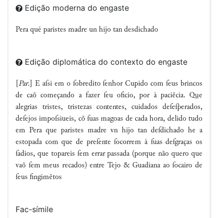
Edição moderna do engaste
Pera qué paristes madre un hijo tan
desdichado
Edição diplomática do contexto do engaste
[
Par.
] E aſsi em o ſobredito ſenhor Cupido com ſeus brincos
de caõ começando a fazer ſeu oficio, por à paciẽcia. Que
alegrias tristes, tristezas contentes, cuidados deſeſperados,
deſejos impoſsiueis, cõ ſuas magoas de cada hora, delido tudo
em Pera que paristes madre vn hijo tan deſdichado he a
estopada com que de preſente ſocorrem à ſuas deſgraças os
ſadios, que topareis ſem errar passada (porque não quero que
vaõ ſem meus recados) entre Tejo & Guadiana ao ſocairo de
ſeus fingimẽtos
Fac-símile