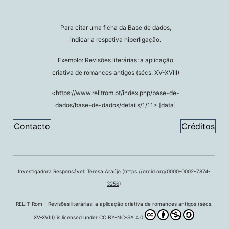
Para citar uma ficha da Base de dados,
indicar a respetiva hiperligação.
Exemplo: Revisões literárias: a aplicação
criativa de romances antigos (sécs. XV-XVIII)
<https://www.relitrom.pt/index.php/base-de-
dados/base-de-dados/details/1/11> [data]
Contacto
Créditos
Investigadora Responsável: Teresa Araújo (
https://orcid.org/0000-0002-7874-
3256
)
RELIT-Rom - Revisões literárias: a aplicação criativa de romances antigos (sécs.
XV-XVIII)
is licensed under
CC BY-NC-SA 4.0