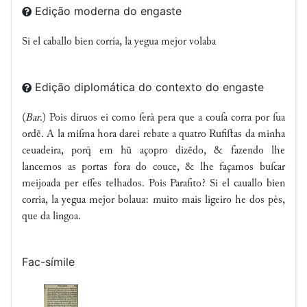
Edição moderna do engaste
Si el caballo bien corría, la yegua mejor volaba
Edição diplomática do contexto do engaste
(
Bar
.) Pois diruos ei como ſerà pera que a couſa corra por ſua
ordẽ. A la miſma hora darei rebate a quatro Rufiﬅas da minha
ceuadeira, por em hũ açopro dizẽdo, & fazendo lhe
lancemos as portas fora do couce, & lhe façamos buſcar
meijoada per ees telhados. Pois Paraſito? Si el cauallo bien
corria, la yegua mejor bolaua: muito mais ligeiro he dos pès,
que da lingoa.
Fac-símile