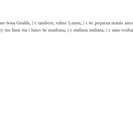
me ſam ꝺona Giralda, | ꞇ tambem, valme Lian, | ꞇ ꝺe pequena matais am
tey me hum ꝺia | lunes ꝺe manhana, | ꞇ muliana muliana, | ꞇ nam venhais 