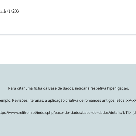
ails/1/203
Para citar uma ficha da Base de dados, indicar a respetiva hiperligação.
emplo: Revisões literárias: a aplicação criativa de romances antigos (sécs. XV-XV
ttps://www.relitrom.pt/index.php/base-de-dados/base-de-dados/details/1/11> [d