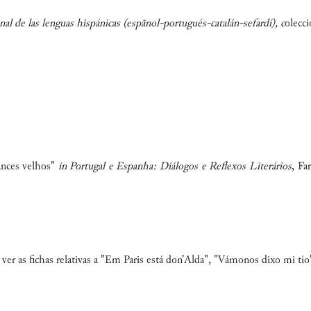
l de las lenguas hispánicas (espãnol-portugués-catalán-sefardí), c
olecc
ances velhos"
in
Portugal e Espanha: Diálogos e Reflexos Literários
, Fa
 ver as fichas relativas a "Em
Paris
está don’
Alda
", "Vámonos dixo mi tío"