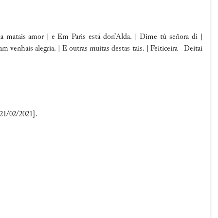
a matais amor |
e
Em
Paris
está don’
Alda
. | Dime tú señora di |
m venhais alegria
. | E outras muitas destas tais. | Feiticeira Deitai
21/02/2021].