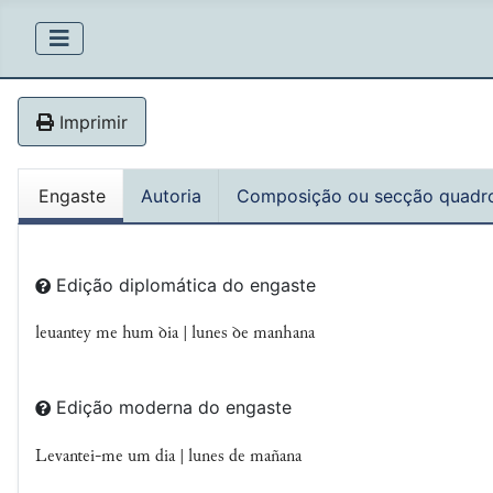
Imprimir
Engaste
Autoria
Composição ou secção quadr
Edição diplomática do engaste
leuantey me hum ꝺia | lunes ꝺe manhana
Edição moderna do engaste
Levantei-me um dia |
lunes de mañana