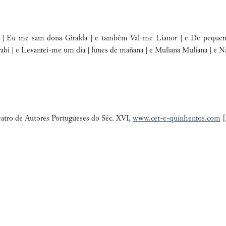
a | Eu me sam dona
Giralda |
e também Val-me
Lianor |
e
De pequen
rabi |
e
Levantei-me um dia |
lunes de mañana | e
Muliana
Muliana |
e
Na
eatro de Autores Portugueses do Séc. XVI,
www.cet-e-quinhentos.com
[