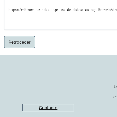
https://relitrom.pt/index.php/base-de-dados/catalogo-literario/det
Retroceder
Ex
<h
Contacto