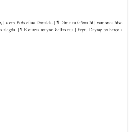
, | ꞇ em Paris eﬅaa Donalda. | ¶ Dime tu ſeña ꝺi | vamonos ꝺixo
alegria. | ¶ E outras muytas ꝺeﬅas tais | Feyti. Deytay no berço a