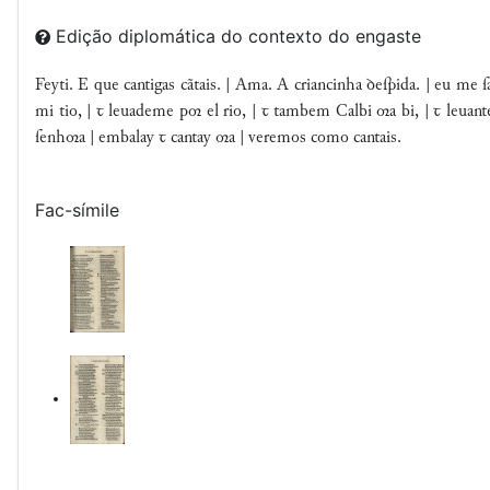
Edição diplomática do contexto do engaste
Feyti. E que cantigas cãtais. | Ama. A criancinha ꝺeſpida. | eu 
mi tio, | ꞇ leuademe p el rio, | ꞇ tambem Calbi a bi, | ꞇ leuan
ſenha | embalay ꞇ cantay a | veremos como cantais.
Fac-símile