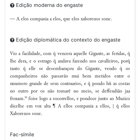
Edição moderna do engaste
— A elos compania a elos, que elos xaborenos sone.
Edição diplomática do contexto do engaste
Vio a facilidade, com  vencera aquelle Gigante, as feridas, 
lhe dera, e o estrago  andava fazendo nos cavalleiros, por
tanto  elle se desembaraçou do Gigante, vendo  os
companheiros não passavão mui bem metidos entre o
nuumero grande de seus contraarios, e  pondo hũ as costas
no outro por os não tomarẽ no meio, se deffendião jaa
te
froxam.
foise logo a socorrellos, e pondoce junto ao Muzico
dicelhe em vox alta ¶ A ellos compania a ellos, |  ellos
Xaborenos sone.
Fac-símile