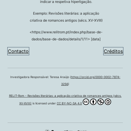
indicar a respetiva hiperligação.
Exemplo: Revisões literárias: a aplicação
criativa de romances antigos (sécs. XV-XVIII)
<https://www.relitrom.pt/index.php/base-de-
dados/base-de-dados/details/1/11> [data]
Contacto
Créditos
Investigadora Responsável: Teresa Araújo (
https://orcid.org/0000-0002-7874-
3256
)
RELIT-Rom - Revisões literárias: a aplicação criativa de romances antigos (sécs.
XV-XVIII)
is licensed under
CC BY-NC-SA 4.0