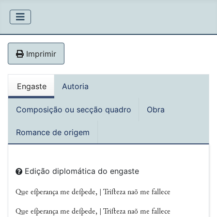
Imprimir
Engaste
Autoria
Composição ou secção quadro
Obra
Romance de origem
Edição diplomática do engaste
Que eſperança me deſpede, | Triﬅeza naõ me fallece
Que eſperança me deſpede, | Triﬅeza naõ me fallece