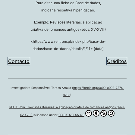
Para citar uma ficha da Base de dados,
indicar a respetiva hiperligação.
Exemplo: Revisões literárias: a aplicação
criativa de romances antigos (sécs. XV-XVIII)
<https://www.relitrom.pt/index.php/base-de-
dados/base-de-dados/details/1/11> [data]
Contacto
Créditos
Investigadora Responsável: Teresa Araújo (
https://orcid.org/0000-0002-7874-
3256
)
RELIT-Rom - Revisões literárias: a aplicação criativa de romances antigos (sécs.
XV-XVIII)
is licensed under
CC BY-NC-SA 4.0