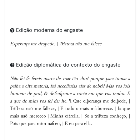
Edição moderna do engaste
Esperança me despede,
|
Tristeza não me falece
Edição diplomática do contexto do engaste
Não ſei ſe ſereis marca de voar tão alto? porque para tomar a
palha a eﬅa materia, ſaõ neceſſarias aſas de nebri? Mas vos ſois
homem de prol, & deſculpame a conta em que vos tenho. E
a que de mim vos ſei dar he.
¶ Que eſperança me deſpede, |
Triﬅeza naõ me fallece, | E tudo o mais m'aborrece. | Ia que
mais naõ mereceo | Minha eﬅrella, | Sò a triﬅeza conheço, |
Pois que para mim naſceo, | E eu para ella.