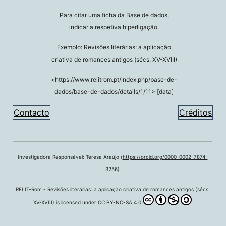
Para citar uma ficha da Base de dados,
indicar a respetiva hiperligação.
Exemplo: Revisões literárias: a aplicação
criativa de romances antigos (sécs. XV-XVIII)
<https://www.relitrom.pt/index.php/base-de-
dados/base-de-dados/details/1/11> [data]
Contacto
Créditos
Investigadora Responsável: Teresa Araújo (
https://orcid.org/0000-0002-7874-
3256
)
RELIT-Rom - Revisões literárias: a aplicação criativa de romances antigos (sécs.
XV-XVIII)
is licensed under
CC BY-NC-SA 4.0