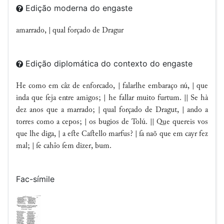
Edição moderna do engaste
amarrado, | qual forçado de Dragur
Edição diplomática do contexto do engaste
He como em câz de enforcado, | falarlhe embaraço nú, | que
inda que ſeja entre amigos; | he fallar muito furtum. || Se hà
dez anos que a marrado; | qual forçado de Dragut, | ando a
torres como a cepos; | os bugios de Tolú. || Que quereis vos
que lhe diga, | a eﬅe Caﬅello marfus? | ſa naõ que em cayr fez
mal; | ſe cahîo ſem dizer, bum.
Fac-símile