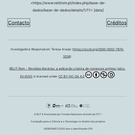
<https://www.relitrom.pt/index.php/base-de-
dados/base-de-dados/details/1/11> [data]
Contacto
Créditos
Investigadora Responsável: Teresa Araújo (
https://orcid.org/0000-0002-7874-
3256
)
RELIT-Rom - Revisões literárias: a aplicação criativa de romances antigos (sécs.
XV-XVIII)
is licensed under
CC BY-NC-SA 4.0
O IELT é financiado por Fundos Nacionais através da FCT –
Fundação para a Ciência e a Tecnologia no âmbito dos projetos
UIDB/00657/2020 com o identificador DOI