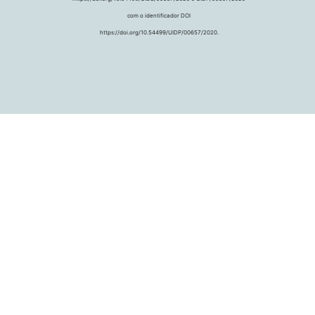
com o identificador DOI
https://doi.org/10.54499/UIDP/00657/2020.