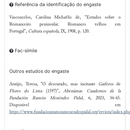
Referência da identificação do engaste
Vasconcelos, Carolina Michaëlis de, “Estudos sobre o
Romanceiro peninsular. Romances velhos em
Portugal”,
Cultura española
, IX, 1908, p. 120.
Fac-símile
Outros estudos do engaste
Araújo, Teresa, "O descurado, mas incitante
Gaiferos
de
Flores do Lima
(1597)",
Abenámar. Cuadernos de la
Fundación Ramón Menéndez Pidal
, 6, 2023, 34-45.
Disponível em
https://www.fundacionramonmenendezpidal.org/revista/index.php