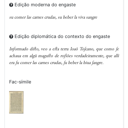
Edição moderna do engaste
su comer las carnes crudas, su beber la viva sangre
Edição diplomática do contexto do engaste
Inƒormado diﬅo, veo a eﬅa terra Ioaõ Toʃcano, que como ʃe
achaua em algũ maguﬅo de roƒiões verdadeiramente, que alli
era ʃu comer las carnes crudas, ʃu beber la biua ʃangre.
Fac-símile