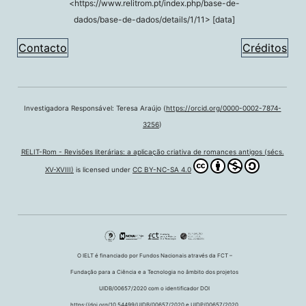
<https://www.relitrom.pt/index.php/base-de-
dados/base-de-dados/details/1/11> [data]
Contacto
Créditos
Investigadora Responsável: Teresa Araújo (
https://orcid.org/0000-0002-7874-
3256
)
RELIT-Rom - Revisões literárias: a aplicação criativa de romances antigos (sécs.
XV-XVIII)
is licensed under
CC BY-NC-SA 4.0
O IELT é financiado por Fundos Nacionais através da FCT –
Fundação para a Ciência e a Tecnologia no âmbito dos projetos
UIDB/00657/2020 com o identificador DOI
https://doi.org/10.54499/UIDB/00657/2020 e UIDP/00657/2020