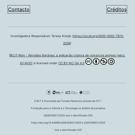
Contacto
Créditos
Investigadora Responsável: Teresa Araújo (
https://orcid.org/0000-0002-7874-
3256
)
RELIT-Rom - Revisões literárias: a aplicação criativa de romances antigos (sécs.
XV-XVIII)
is licensed under
CC BY-NC-SA 4.0
O IELT é financiado por Fundos Nacionais através da FCT –
Fundação para a Ciência e a Tecnologia no âmbito dos projetos
UIDB/00657/2020 com o identificador DOI
https://doi.org/10.54499/UIDB/00657/2020 e UIDP/00657/2020
com o identificador DOI