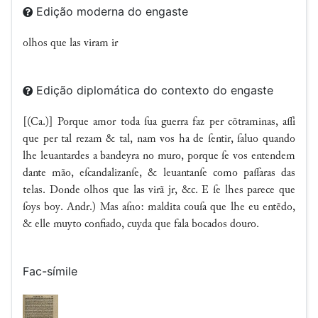
Edição moderna do engaste
olhos que las viram ir
Edição diplomática do contexto do engaste
[(Ca.)] Porque amor toda ſua guerra faz per cõtraminas, ai
que per tal rezam & tal, nam vos ha de ſentir, ſaluo quando
lhe leuantardes a bandeyra no muro, porque ſe vos entendem
dante mão, eſcandalizanſe, & leuantanſe como paaras das
telas. Donde olhos que las virã jr, &c. E ſe lhes parece que
ſoys boy. Andr.) Mas aſno: maldita couſa que lhe eu entẽdo,
& elle muyto confiado, cuyda que fala bocados douro.
Fac-símile