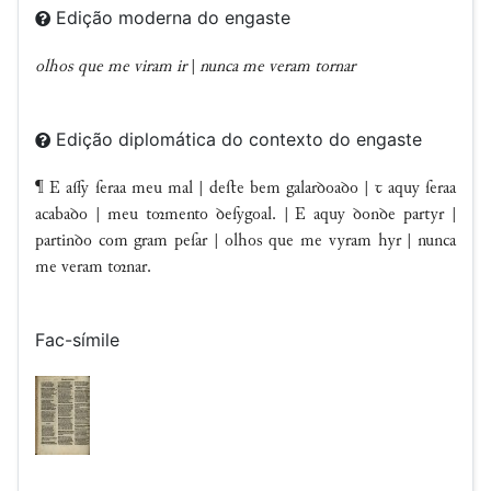
Edição moderna do engaste
olhos que me viram ir
|
nunca me veram tornar
Edição diplomática do contexto do engaste
¶ E aſſy ſeraa meu mal | deﬅe bem galarꝺoaꝺo | ꞇ aquy ſeraa
acabaꝺo | meu tmento ꝺeſygoal. | E aquy ꝺonꝺe partyr |
partinꝺo com gram peſar | olhos que me vyram hyr | nunca
me veram tnar.
Fac-símile