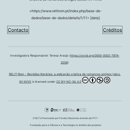
<https://www.relitrom.pt/index.php/base-de-
dados/base-de-dados/details/1/11> [data]
Contacto
Créditos
Investigadora Responsável: Teresa Araújo (
https://orcid.org/0000-0002-7874-
3256
)
RELIT-Rom - Revisões literárias: a aplicação criativa de romances antigos (sécs.
XV-XVIII)
is licensed under
CC BY-NC-SA 4.0
O IELT é financiado por Fundos Nacionais através da FCT –
Fundação para a Ciência e a Tecnologia no âmbito dos projetos