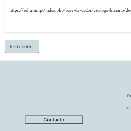
https://relitrom.pt/index.php/base-de-dados/catalogo-literario/det
Retroceder
Ex
<h
Contacto