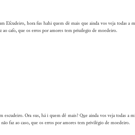
 hum Eſcudeiro, hora ſus hahi quem dè mais que ainda vos veja todas 
z ao caſo, que os erros por amores tem priuilegio de moedeiro.
um escudeiro. Ora sus, há i quem dê mais? Que ainda vos veja todas a
não faz ao caso, que
os
erros
por amores tem privilégio de moedeiro
.