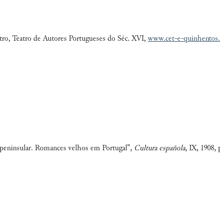
tro, Teatro de Autores Portugueses do Séc. XVI,
www.cet-e-quinhentos
 peninsular. Romances velhos em Portugal”,
Cultura española
, IX, 1908, 