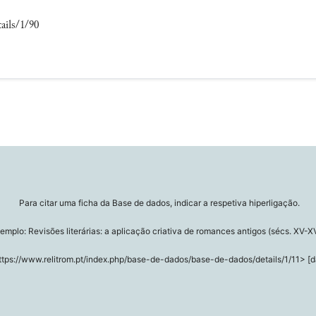
ails/1/90
Para citar uma ficha da Base de dados, indicar a respetiva hiperligação.
emplo: Revisões literárias: a aplicação criativa de romances antigos (sécs. XV-XV
ttps://www.relitrom.pt/index.php/base-de-dados/base-de-dados/details/1/11> [d