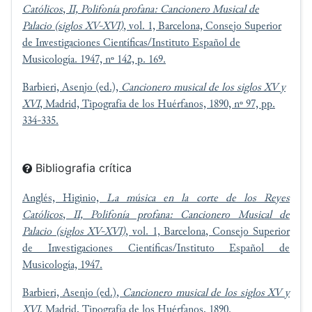
Católicos
,
II, Polifonía profana: Cancionero Musical de
Palacio (siglos XV-XVI)
, vol. 1, Barcelona, Consejo Superior
de Investigaciones Científicas/Instituto Español de
Musicología. 1947, nº 142, p. 169.
Barbieri, Asenjo (ed.),
Cancionero musical de los siglos XV y
XVI
, Madrid, Tipografía de los Huérfanos, 1890, nº 97, pp.
334-335.
Bibliografia crítica
Anglés, Higinio,
La música en la corte de los Reyes
Católicos
,
II, Polifonía profana: Cancionero Musical de
Palacio (siglos XV-XVI)
, vol. 1, Barcelona, Consejo Superior
de Investigaciones Científicas/Instituto Español de
Musicología, 1947.
Barbieri, Asenjo (ed.),
Cancionero musical de los siglos XV y
XVI
, Madrid, Tipografía de los Huérfanos, 1890.