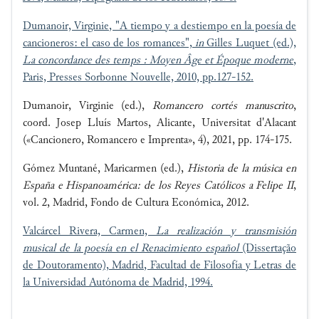
Dumanoir, Virginie, "A tiempo y a destiempo en la poesía de
cancioneros: el caso de los romances",
in
Gilles Luquet (ed.),
La concordance des temps : Moyen Âge et Époque moderne
,
Paris, Presses Sorbonne Nouvelle, 2010, pp.127-152.
Dumanoir, Virginie (ed.),
Romancero cortés manuscrito
,
coord. Josep Lluís Martos, Alicante, Universitat d'Alacant
(«Cancionero, Romancero e Imprenta», 4), 2021, pp. 174-175.
Gómez Muntané, Maricarmen (ed.),
Historia de la música en
España e Hispanoamérica: de los Reyes Católicos a Felipe II
,
vol. 2, Madrid, Fondo de Cultura Económica, 2012.
Valcárcel Rivera, Carmen,
La realización y transmisión
musical de la poesía en el Renacimiento español
(Dissertação
de Doutoramento), Madrid, Facultad de Filosofía y Letras de
la Universidad Autónoma de Madrid, 1994.