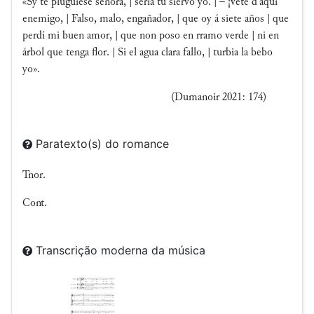
«Sy te pluguiese señora, | sería tu siervo yo. | – ¡vete d'aquí
enemigo, | Falso, malo, engañador, | que oy á siete años | que
perdí mi buen amor, | que non poso en rramo verde | ni en
árbol que tenga flor. | Si el agua clara fallo, | turbia la bebo
yo».
(Dumanoir 2021: 174)
Paratexto(s) do romance
Tnor.
Cont.
Transcrição moderna da música