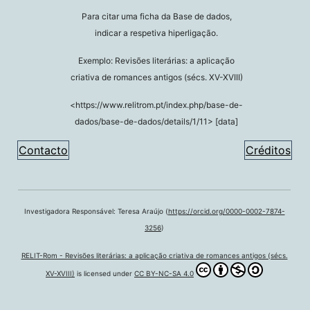
Para citar uma ficha da Base de dados,
indicar a respetiva hiperligação.
Exemplo: Revisões literárias: a aplicação
criativa de romances antigos (sécs. XV-XVIII)
<https://www.relitrom.pt/index.php/base-de-
dados/base-de-dados/details/1/11> [data]
Contacto
Créditos
Investigadora Responsável: Teresa Araújo (
https://orcid.org/0000-0002-7874-
3256
)
RELIT-Rom - Revisões literárias: a aplicação criativa de romances antigos (sécs.
XV-XVIII)
is licensed under
CC BY-NC-SA 4.0