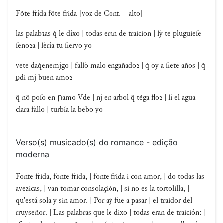
Fõte frída fõte frida [voz de Cont. = alto]
las palabꝛas q̇ le díxo | todas eran de traicion | ſy te pluguieſe
ſenoꝛa | ſería tu ſiervo yo
vete daq̇enemjgo | falſo malo engañadoꝛ | q̇ oy a ſiete años | q̃
ᵱdi mj buen amoꝛ
q̃ nõ poſo en րamo Vde | nj en arbol q̃ tẽga floꝛ | ſi el agua
clara fallo | turbía la bebo yo
Verso(s) musicado(s) do romance - edição
moderna
Fonte frida, fonte frida, | fonte frida i con amor, | do todas las
avezicas, | van tomar consolaçión, | si no es la tortolilla, |
qu'está sola y sin amor. | Por aý fue a pasar | el traidor del
rruyseñor. | Las palabras que le dixo | todas eran de traición: |