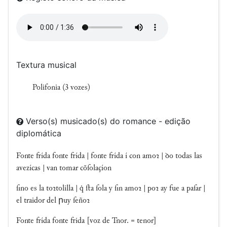
Textura musical
Polifonia (3 vozes)
Verso(s) musicado(s) do romance - edição
diplomática
Fonte frída fonte frída | fonte frída í con amoꝛ | ꝺo todas las
avezícas | van tomar cõſolaçíon
ſino es la toꝛtolilla | q̇ ſta ſola y ſin amoꝛ | poꝛ ay fue a paſar |
el traidor del րuy ſeñoꝛ
Fonte frída fonte frida [voz de Tnor. = tenor]