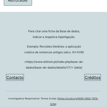
Retroceder
Para citar uma ficha da Base de dados,
indicar a respetiva hiperligação.
Exemplo: Revisões literárias: a aplicação
criativa de romances antigos (sécs. XV-XVIII)
<https://www.relitrom.pt/index.php/base-de-
dados/base-de-dados/details/1/11> [data]
Contacto
Créditos
Investigadora Responsável: Teresa Araújo (
https://orcid.org/0000-0002-7874-
3256
)