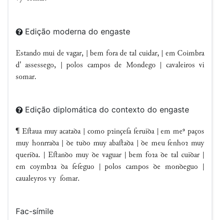
Edição moderna do engaste
Estando mui de vagar, | bem fora de tal cuidar, | em Coimbra
d' assessego, | polos campos de Mondego | cavaleiros vi
somar.
Edição diplomática do contexto do engaste
¶ Eﬅaua muy acataꝺa | como pꝛinçeſa ſeruiꝺa | em me⁹ paços
muy honrraꝺa | ꝺe tuꝺo muy abaﬅaꝺa | ꝺe meu ſenhoꝛ muy
queriꝺa. | Eﬅanꝺo muy ꝺe vaguar | bem foꝛa ꝺe tal cuiꝺar |
em coymbꝛa ꝺa ſeſeguo | polos campos ꝺe monꝺeguo |
caualeyros vy ſomar.
Fac-símile