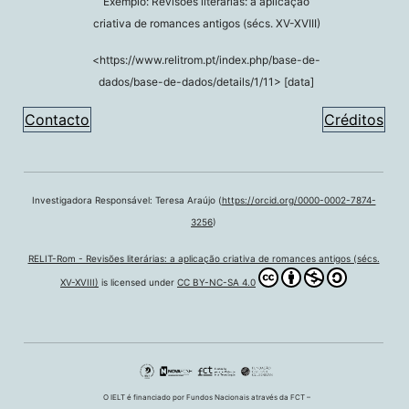
Exemplo: Revisões literárias: a aplicação
criativa de romances antigos (sécs. XV-XVIII)
<https://www.relitrom.pt/index.php/base-de-
dados/base-de-dados/details/1/11> [data]
Contacto
Créditos
Investigadora Responsável: Teresa Araújo (
https://orcid.org/0000-0002-7874-
3256
)
RELIT-Rom - Revisões literárias: a aplicação criativa de romances antigos (sécs.
XV-XVIII)
is licensed under
CC BY-NC-SA 4.0
O IELT é financiado por Fundos Nacionais através da FCT –