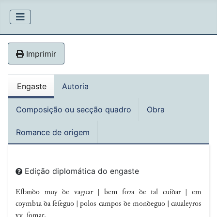
Imprimir
Engaste
Autoria
Composição ou secção quadro
Obra
Romance de origem
Edição diplomática do engaste
Eﬅanꝺo muy ꝺe vaguar | bem foꝛa ꝺe tal cuiꝺar | em
coymbꝛa ꝺa ſeſeguo | polos campos ꝺe monꝺeguo | caualeyros
vy ſomar.