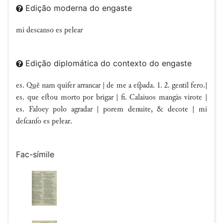
Edição moderna do engaste
mi descanso es pelear
Edição diplomática do contexto do engaste
es. Quẽ nam quiſer arrancar | de me a eſpada. 1. 2. gentil fero.|
es. que eﬅou morto por brigar | fi. Calaiuos mangàs virote |
es. Faloey polo agradar | porem denuite, & decote | mi
deſcanſo es pelear.
Fac-símile