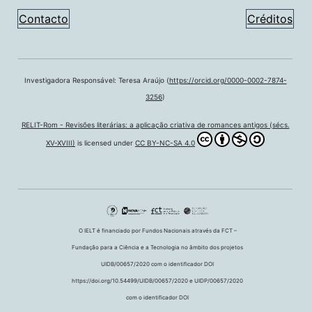
Contacto
Créditos
Investigadora Responsável: Teresa Araújo (
https://orcid.org/0000-0002-7874-
3256
)
RELIT-Rom - Revisões literárias: a aplicação criativa de romances antigos (sécs.
XV-XVIII)
is licensed under
CC BY-NC-SA 4.0
O IELT é financiado por Fundos Nacionais através da FCT –
Fundação para a Ciência e a Tecnologia no âmbito dos projetos
UIDB/00657/2020 com o identificador DOI
https://doi.org/10.54499/UIDB/00657/2020 e UIDP/00657/2020
com o identificador DOI