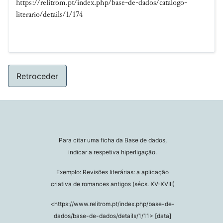
https://relitrom.pt/index.php/base-de-dados/catalogo-
literario/details/1/174
Retroceder
Para citar uma ficha da Base de dados,
indicar a respetiva hiperligação.
Exemplo: Revisões literárias: a aplicação
criativa de romances antigos (sécs. XV-XVIII)
<https://www.relitrom.pt/index.php/base-de-
dados/base-de-dados/details/1/11> [data]