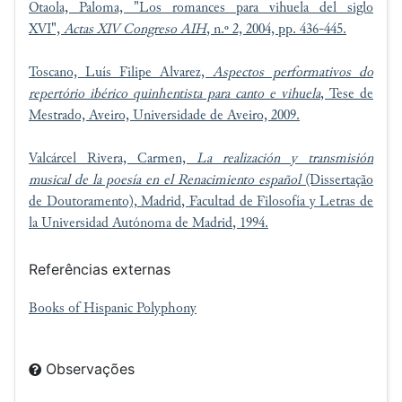
Otaola, Paloma, "Los romances para vihuela del siglo
XVI",
Actas XIV Congreso AIH
, n.º 2, 2004, pp. 436-445.
Toscano, Luís Filipe Alvarez,
Aspectos performativos do
repertório ibérico quinhentista para canto e vihuela
, Tese de
Mestrado, Aveiro, Universidade de Aveiro, 2009.
Valcárcel Rivera, Carmen,
La realización y transmisión
musical de la poesía en el Renacimiento español
(Dissertação
de Doutoramento), Madrid, Facultad de Filosofía y Letras de
la
Universidad Autónoma de Madrid
, 1994.
Referências externas
Books of Hispanic Polyphony
Observações