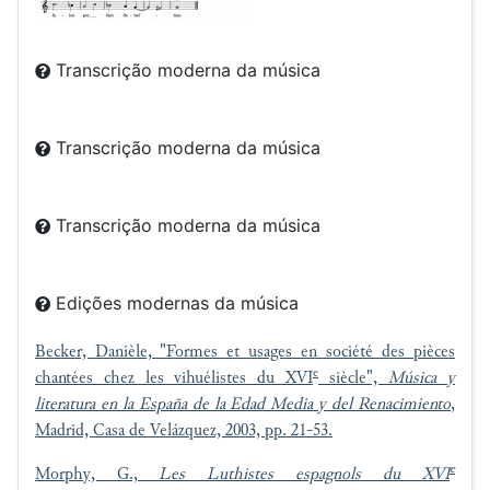
Transcrição moderna da música
Transcrição moderna da música
Transcrição moderna da música
Edições modernas da música
Becker, Danièle, "
Formes et usages en société des pièces
e
chantées chez les vihuélistes du XVI
siècle",
Música y
literatura en la España de la Edad Media y del Renacimiento
,
Madrid, Casa de Velázquez, 2003, pp. 21-53.
e
Morphy, G.,
Les Luthistes espagnols du XVI