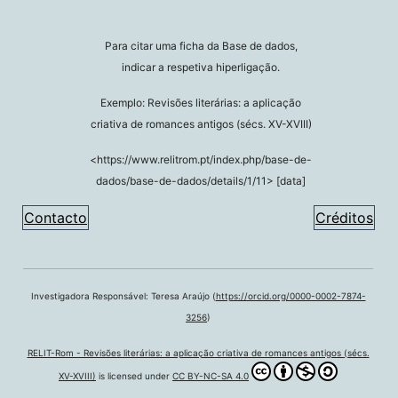
Para citar uma ficha da Base de dados,
indicar a respetiva hiperligação.
Exemplo: Revisões literárias: a aplicação
criativa de romances antigos (sécs. XV-XVIII)
<https://www.relitrom.pt/index.php/base-de-
dados/base-de-dados/details/1/11> [data]
Contacto
Créditos
Investigadora Responsável: Teresa Araújo (
https://orcid.org/0000-0002-7874-
3256
)
RELIT-Rom - Revisões literárias: a aplicação criativa de romances antigos (sécs.
XV-XVIII)
is licensed under
CC BY-NC-SA 4.0