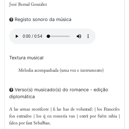
José Bernal González
Registo sonoro da música
Textura musical
Melodia acompanhada (uma voz e instrumento)
Verso(s) musicado(s) do romance - edição
diplomática
A las armas moriſcote | ſi las has de voluntad: | los Franceſes
ſon entrados | los  en romeria van | entrã por fuẽte rabia |
ſalen por ſant Sebaſtian.