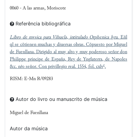
0060 - A las armas, Moriscote
Referência bibliográfica
Libro de mvsica para Vihuela, intitulado Orphenica lyra
. Eñl
ql se cõtienen muchas y diuersas obras. Cõpuesto por Miguel
de Fuenllana. Dirigido al muy alto y muy poderoso señor don
Philippe principe de España, Rey de Ynglaterra, de Napoles
r
&c. nṙo señor. Con privillegio real. 1554, fol. cxlv
.
RISM: E-Mn R/09283
Autor do livro ou manuscrito de música
Miguel de Fuenllana
Autor da música