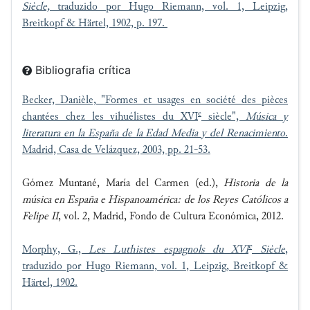
Siècle,
traduzido por Hugo Riemann, vol. 1, Leipzig,
Breitkopf & Härtel, 1902, p. 197.
Bibliografia crítica
Becker, Danièle, "
Formes et usages en société des pièces
e
chantées chez les vihuélistes du XVI
siècle",
Música y
literatura en la España de la Edad Media y del Renacimiento
.
Madrid, Casa de Velázquez, 2003, pp. 21-53.
Gómez Muntané, María del Carmen (ed.),
Historia de la
música en España e Hispanoamérica: de los Reyes Católicos a
Felipe II
, vol. 2, Madrid, Fondo de Cultura Económica, 2012.
e
Morphy, G.,
Les Luthistes espagnols du XVI
Siècle
,
traduzido por Hugo Riemann, vol. 1, Leipzig, Breitkopf &
Härtel, 1902.