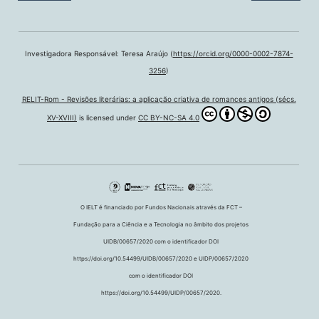
Investigadora Responsável: Teresa Araújo (
https://orcid.org/0000-0002-7874-
3256
)
RELIT-Rom - Revisões literárias: a aplicação criativa de romances antigos (sécs.
XV-XVIII)
is licensed under
CC BY-NC-SA 4.0
O IELT é financiado por Fundos Nacionais através da FCT –
Fundação para a Ciência e a Tecnologia no âmbito dos projetos
UIDB/00657/2020 com o identificador DOI
https://doi.org/10.54499/UIDB/00657/2020 e UIDP/00657/2020
com o identificador DOI
https://doi.org/10.54499/UIDP/00657/2020.