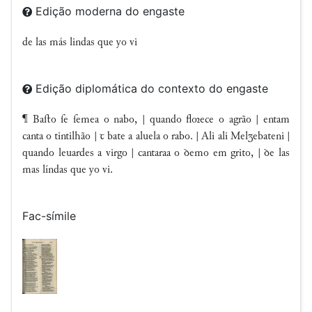
Edição moderna do engaste
de las más lindas que yo vi
Edição diplomática do contexto do engaste
¶ Baſto ſe ſemea o nabo, | quando flece o agrão | entam
canta o tintilhão | ꞇ bate a aluela o rabo. | Ali ali Melebateni |
quando leuardes a virgo | cantaraa o ꝺemo em grito, | ꝺe las
mas líndas que yo vi.
Fac-símile