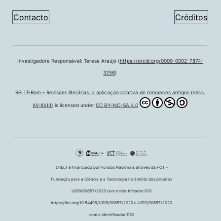
Contacto
Créditos
Investigadora Responsável: Teresa Araújo (
https://orcid.org/0000-0002-7874-
3256
)
RELIT-Rom - Revisões literárias: a aplicação criativa de romances antigos (sécs.
XV-XVIII)
is licensed under
CC BY-NC-SA 4.0
O IELT é financiado por Fundos Nacionais através da FCT –
Fundação para a Ciência e a Tecnologia no âmbito dos projetos
UIDB/00657/2020 com o identificador DOI
https://doi.org/10.54499/UIDB/00657/2020 e UIDP/00657/2020
com o identificador DOI