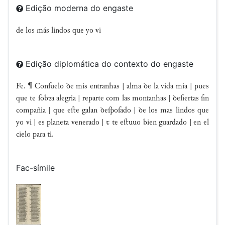
Edição moderna do engaste
de los más lindos que yo vi
Edição diplomática do contexto do engaste
Fe. ¶ Conſuelo ꝺe mis entranhas | alma ꝺe la vida mia | pues
que te ſobꝛa alegria | reparte com las montanhas | ꝺeſiertas ſin
compañia | que eſte galan ꝺeſpoſado | ꝺe los mas lindos que
yo vi | es planeta venerado | ꞇ te eſtuuo bien guardado | en el
cielo para ti.
Fac-símile