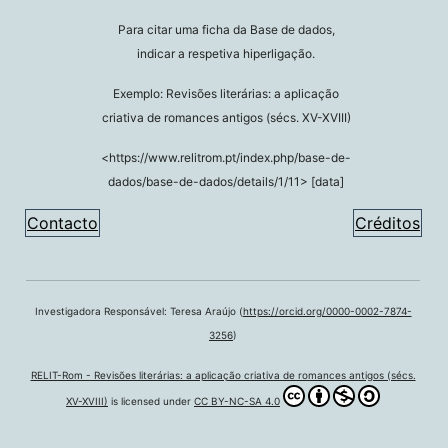
Para citar uma ficha da Base de dados,
indicar a respetiva hiperligação.
Exemplo: Revisões literárias: a aplicação
criativa de romances antigos (sécs. XV-XVIII)
<https://www.relitrom.pt/index.php/base-de-
dados/base-de-dados/details/1/11> [data]
Contacto
Créditos
Investigadora Responsável: Teresa Araújo (
https://orcid.org/0000-0002-7874-
3256
)
RELIT-Rom - Revisões literárias: a aplicação criativa de romances antigos (sécs.
XV-XVIII)
is licensed under
CC BY-NC-SA 4.0