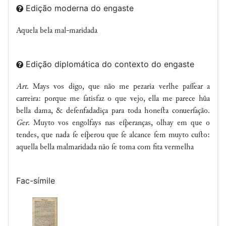
Edição moderna do engaste
Aquela bela mal-maridada
Edição diplomática do contexto do engaste
Art
. Mays vos digo, que não me pezaria verlhe paſſear a
carreira: porque me ſatisfaz o que vejo, ella me parece hũa
bella dama, & deſenfadadiça para toda honeſta conuerſação.
Ger
. Muyto vos engolfays nas eſperanças, olhay em que o
tendes, que nada ſe eſperou que ſe alcance ſem muyto cuſto:
aquella bella malmaridada não ſe toma com fita vermelha
Fac-símile