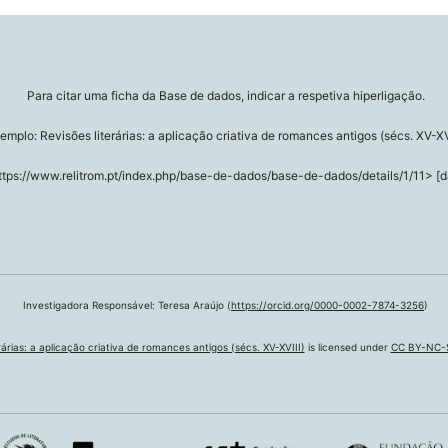
Para citar uma ficha da Base de dados, indicar a respetiva hiperligação.
emplo: Revisões literárias: a aplicação criativa de romances antigos (sécs. XV-XV
ttps://www.relitrom.pt/index.php/base-de-dados/base-de-dados/details/1/11> [d
Investigadora Responsável: Teresa Araújo (
https://orcid.org/0000-0002-7874-3256
)
árias: a aplicação criativa de romances antigos (sécs. XV-XVIII)
is licensed under
CC BY-NC-S