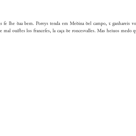
ois ſe lhe ꝺaa bem. Poreys tenda em Meꝺina ꝺel campo, ꞇ ganhareis 
 mal ouiﬅes los franceſes, la caça ꝺe roncesvalles. Mas heiuos medo q