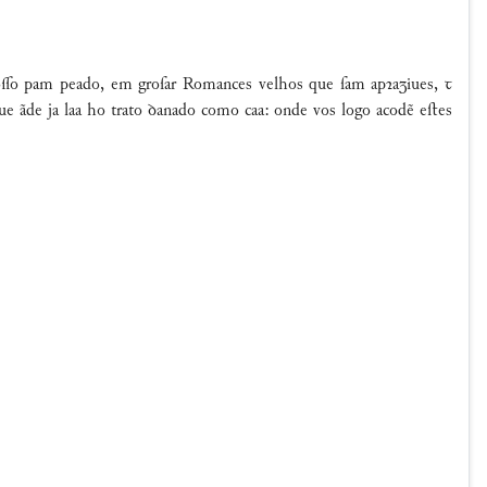
voo pam peado, em groſar Romances velhos que ſam apꝛaiues, ꞇ
ue ãde ja laa ho trato ꝺanado como caa: onde vos logo acodẽ eﬅes