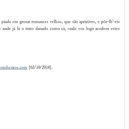
o piado em g
rosar
romances
velhos, que são aprazíves, e pôr-lh’-eis
 ande já lá o trato danado como cá, onde vos logo acodem estes
quinhentos.com
[02/10/2018].