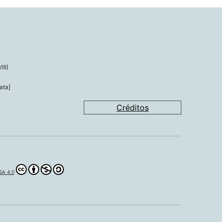
III)
ata]
Créditos
A 4.0