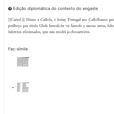
Edição diplomática do contexto do engaste
[(Cariof.)] Hiuos a Caﬅela, ꞇ leixay Ptugal aos Caﬅelhanos p
plheys p titolo Gloſa famoſa ꝺe vn famoſo y nueuo aut, ſobꝛe
ꝺiſcretos eſcoimados, que não medrã ja chocarreiros.
Fac-símile