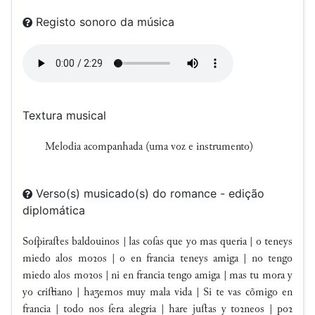
Registo sonoro da música
Textura musical
Melodia acompanhada (uma voz e instrumento)
Verso(s) musicado(s) do romance - edição
diplomática
Soſpiraſtes baldouinos | las coſas que yo mas queria | o teneys
miedo alos moꝛos | o en francia teneys amiga | no tengo
miedo alos moꝛos | ni en francia tengo amiga | mas tu mora y
yo criſtiano | haʒemos muy mala vida | Si te vas cõmigo en
francia | todo nos ſera alegria | hare juſtas y toꝛneos | poꝛ