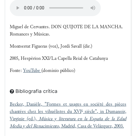
Miguel de Cervantes. DON QUIJOTE DE LA MANCHA.
Romances y Músicas.
Montserrat Figueras (voz), Jordi Savall (dir.)
2005, Hespèrion XXI/La Capella Reial de Catalunya
Fonte:
YouTube
(domínio público)
Bibliografia crítica
Becker, Danièle, "Formes et usages en société des pièces
e
chantées chez les vihuélistes du XVI
siècle", in Dumanoir,
Virginie (ed.),
Música y literatura en la España de la Edad
Media y del Renacimiento
, Madrid, Casa de Velázquez, 2003.