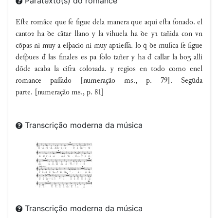
Paratexto(s) do romance
Eſte romãce que ſe ſigue dela manera que aqui eſta ſonado. el
cantoꝛ ha ꝺe cãtar llano y la vihuela ha ꝺe yꝛ tañida con vn
cõpas ni muy a eſpacio ni muy apꝛieſſa. lo  ꝺe muſica ſe ſigue
deſpues đ las finales es pa ſolo tañer y ha đ callar la boʒ alli
dõde acaba la cifra coloꝛada. y regios en todo como enel
romance paſſado [numeração ms., p. 79]. Segũda
parte. [numeração ms., p. 81]
Transcrição moderna da música
Transcrição moderna da música