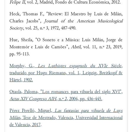
Felipe II
, vol. 2, Madrid, Fondo de Cultura Económica, 2012.
Heck, Thomas F., "Review: El Maestro by Luis de Milán,
Charles Jacobs",
Journal of the American Musicological
Society
, vol. 25, n.º 3, 1972, 487-490.
Hue, Sheila, "O Soneto e a Música: Luís Milán, Jorge de
Montemór e Luís de Camões",
Abril
, vol. 11, n.º 23, 2019,
pp. 95-113.
Morphy, G.,
Les Luthistes espagnols du XVIe Siècle
,
traduzido por Hugo Riemann, vol. 1, Leipzig, Breitkopf &
Härtel, 1902.
Otaola, Paloma, "Los romances para vihuela del siglo XVI",
Actas XIV Congreso AIH
, n.º 2, 2004, pp. 436-445.
Pérez Perelló, Miguel,
Las fantasías para vihuela de Luys
Milán
, Tese de Mestrado, Valencia, Universidad Internacional
de Valencia, 2017
.