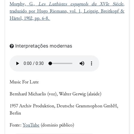
Morphy, G.,
Les Luthistes espagnols du XVIe Siècle
,
traduzido por Hugo Riemann, vol. 1, Leipzig, Breitkopf &
Härtel, 1902, pp. 6-8.
Interpretações modernas
Music For Lute
Bernhard Michaelis (voz), Walter Gerwig (alaúde)
1957 Archiv Produktion, Deutsche Grammophon GmbH,
Berlin
Fonte:
YouTube
(domínio público)