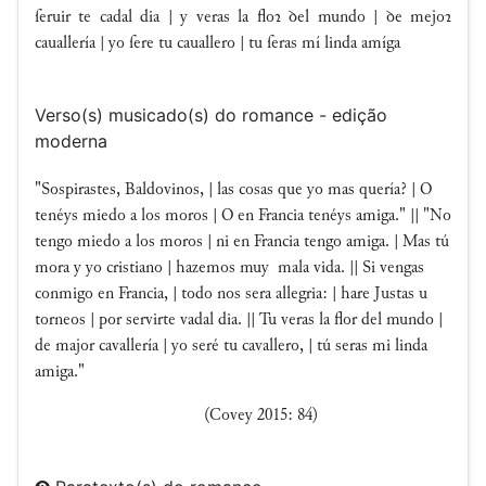
ſeruir te cadal dia | y veras la floꝛ ꝺel mundo | ꝺe mejoꝛ
cauallería | yo ſere tu cauallero | tu ſeras mí linda amíga
Verso(s) musicado(s) do romance - edição
moderna
"Sospirastes, Baldovinos, | las cosas que yo mas quería? | O
tenéys miedo a los moros | O en Francia tenéys amiga." || "No
tengo miedo a los moros | ni en Francia tengo amiga. | Mas tú
mora y yo cristiano | hazemos muy mala vida. || Si vengas
conmigo en Francia, | todo nos sera allegria: | hare Justas u
torneos | por servirte vadal dia. || Tu veras la flor del mundo |
de major cavallería | yo seré tu cavallero, | tú seras mi linda
amiga."
(Covey 2015: 84)