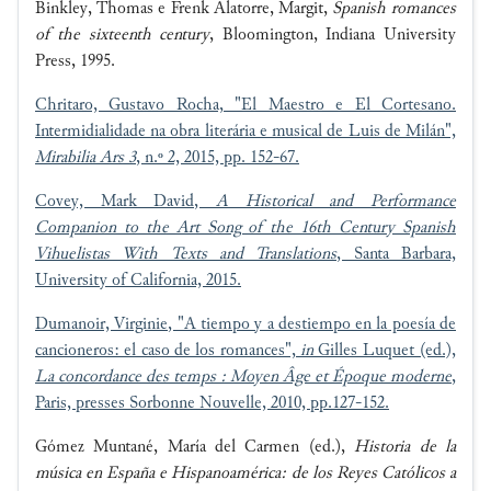
Binkley, Thomas e Frenk Alatorre, Margit,
Spanish romances
of the sixteenth century
, Bloomington, Indiana University
Press, 1995.
Chritaro, Gustavo Rocha, "El Maestro e El Cortesano.
Intermidialidade na obra literária e musical de Luis de Milán",
Mirabilia Ars 3
, n.º 2, 2015, pp. 152-67.
Covey, Mark David,
A Historical and Performance
Companion to the Art Song of the 16th Century Spanish
Vihuelistas With Texts and Translations
, Santa Barbara,
University of California, 2015.
Dumanoir, Virginie, "A tiempo y a destiempo en la poesía de
cancioneros: el caso de los romances",
in
Gilles Luquet (ed.),
La concordance des temps : Moyen Âge et Époque moderne
,
Paris, presses Sorbonne Nouvelle, 2010, pp.127-152.
Gómez Muntané, María del Carmen (ed.),
Historia de la
música en España e Hispanoamérica: de los Reyes Católicos a