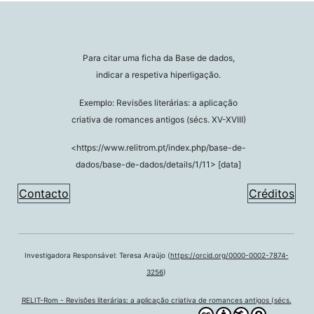
Para citar uma ficha da Base de dados,
indicar a respetiva hiperligação.
Exemplo: Revisões literárias: a aplicação
criativa de romances antigos (sécs. XV-XVIII)
<https://www.relitrom.pt/index.php/base-de-
dados/base-de-dados/details/1/11> [data]
Contacto
Créditos
Investigadora Responsável: Teresa Araújo (
https://orcid.org/0000-0002-7874-
3256
)
RELIT-Rom - Revisões literárias: a aplicação criativa de romances antigos (sécs.