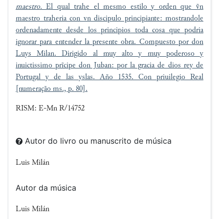
maestro.
El qual trahe el mesmo estilo y orden que ṽn
maestro traheria con vn discipulo principiante: mostrandole
ordenadamente desde los principios toda cosa que podria
ignorar para entender la presente obra. Compuesto por don
Luys Milan. Dirigido al muy alto y muy poderoso y
inuictissimo prĩcipe don Juban: por la gracia de dios rey de
Portugal y de las yslas. Año 1535. Con priuilegio Real
[numeração ms., p. 80].
RISM: E-Mn R/14752
Autor do livro ou manuscrito de música
Luis Milán
Autor da música
Luis Milán